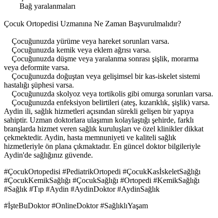
Bağ yaralanmaları
Çocuk Ortopedisi Uzmanına Ne Zaman Başvurulmalıdır?
Çocuğunuzda yürüme veya hareket sorunları varsa.
Çocuğunuzda kemik veya eklem ağrısı varsa.
Çocuğunuzda düşme veya yaralanma sonrası şişlik, morarma
veya deformite varsa.
Çocuğunuzda doğuştan veya gelişimsel bir kas-iskelet sistemi
hastalığı şüphesi varsa.
Çocuğunuzda skolyoz veya tortikolis gibi omurga sorunları varsa.
Çocuğunuzda enfeksiyon belirtileri (ateş, kızarıklık, şişlik) varsa.
Aydin ili, sağlık hizmetleri açısından sürekli gelişen bir yapıya
sahiptir. Uzman doktorlara ulaşımın kolaylaştığı şehirde, farklı
branşlarda hizmet veren sağlık kuruluşları ve özel klinikler dikkat
çekmektedir. Aydin, hasta memnuniyeti ve kaliteli sağlık
hizmetleriyle ön plana çıkmaktadır. En güncel doktor bilgileriyle
Aydin'de sağlığınız güvende.
#ÇocukOrtopedisi #PediatrikOrtopedi #ÇocukKasİskeletSağlığı
#ÇocukKemikSağlığı #ÇocukSağlığı #Ortopedi #KemikSağlığı
#Sağlık #Tıp #Aydin #AydinDoktor #AydinSağlık
#İşteBuDoktor #OnlineDoktor #SağlıklıYaşam