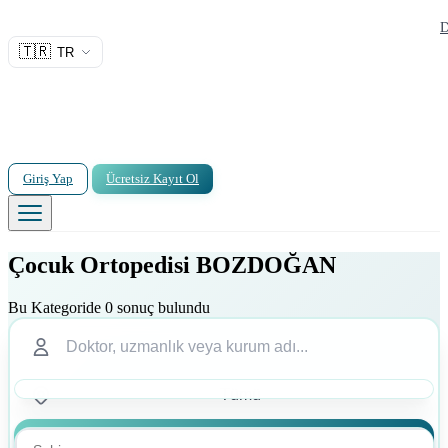
D
🇹🇷
TR
Giriş Yap
Ücretsiz Kayıt Ol
Çocuk Ortopedisi BOZDOĞAN
Bu Kategoride 0 sonuç bulundu
Ara
Ara