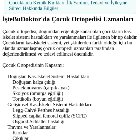
Çocuklarda Kemik Kırıkları: İlk Yardım, Tedavi ve İyileşme
Süreci Hakkında Bilgiler
İşteBuDoktor'da Çocuk Ortopedisi Uzmanları
Çocuk ortopedisi, doğumdan ergenliğe kadar olan çocukların kas-
iskelet sistemi hastalıkları ve yaralanmaları ile ilgilenen bir tıp dalıdır.
Çocukların kas-iskelet sistemi, yetişkinlerden farklı olduğu için bu
alanda uzmanlaşmış çocuk ortopedi uzmanları tarafından
değerlendirilmesi ve tedavi edilmesi önemlidir.
Çocuk Ortopedisinin Kapsamı:
Doğuştan Kas-İskelet Sistemi Hastalıkları:
Doğuştan kalça çıkığı
Pes ekinovarus (çarpık ayak)
Skolyoz (omurga eğriliği)
Tortikolis (boyun eğriliği)
Gelişimsel Kas-İskelet Sistemi Hastalıkları:
Legg-Calvé-Perthes hastalığı
Slipped capital femoral epifiz (SCFE)
Osgood-Schlatter hastalığı
Travma ve Yaralanmalar:
Kırıklar
Çıkıklar