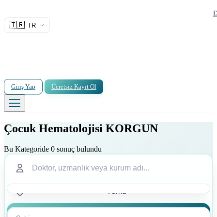
D
🇹🇷
TR
Giriş Yap
Ücretsiz Kayıt Ol
Çocuk Hematolojisi KORGUN
Bu Kategoride 0 sonuç bulundu
Ara
Ara