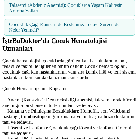
Talasemi (Akdeniz Anemisi): Çocuklarda Yaşam Kalitesini
Artırma Yolları
Çocukluk Çağı Kanserinde Beslenme: Tedavi Sürecinde
Neler Yenmeli?
İşteBuDoktor'da Çocuk Hematolojisi
Uzmanları
Çocuk hematolojisi, çocuklarda görülen kan hastalıklarının tanı,
tedavi ve takibi ile ilgilenen bir tıp dalıdır. Çocuk hematologları,
çocukluk çağı kan hastalıklarının yanı sıra kemik iliği ve lenf sistemi
hastalıkları konusunda da uzmanlaşmışlardır.
Çocuk Hematolojisinin Kapsamı:
Anemi (Kansızlık): Demir eksikliği anemisi, talasemi, orak hücreli
anemi gibi farklı anemi türlerinin tanı ve tedavisi.
Kanama ve Pıhtılaşma Bozuklukları: Hemofili, von Willebrand
hastalığı, trombositopeni gibi kanama ve pıhtılaşma bozukluklarının
tanı ve tedavisi.
Lösemi ve Lenfoma: Çocukluk çağı lösemi ve lenfoma türlerinin
tanı ve tedavisi.
Kemik İliği Hastalıkları: Aplastik anemi, miyelodisplastik