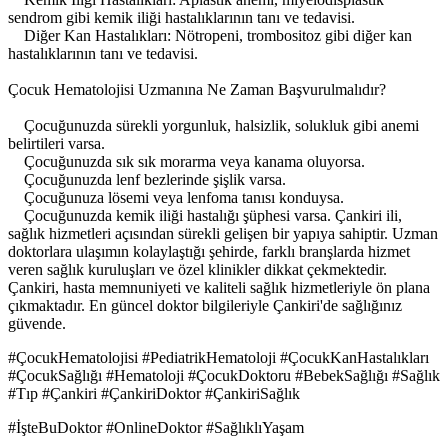
sendrom gibi kemik iliği hastalıklarının tanı ve tedavisi.
Diğer Kan Hastalıkları: Nötropeni, trombositoz gibi diğer kan
hastalıklarının tanı ve tedavisi.
Çocuk Hematolojisi Uzmanına Ne Zaman Başvurulmalıdır?
Çocuğunuzda sürekli yorgunluk, halsizlik, solukluk gibi anemi
belirtileri varsa.
Çocuğunuzda sık sık morarma veya kanama oluyorsa.
Çocuğunuzda lenf bezlerinde şişlik varsa.
Çocuğunuza lösemi veya lenfoma tanısı konduysa.
Çocuğunuzda kemik iliği hastalığı şüphesi varsa. Çankiri ili,
sağlık hizmetleri açısından sürekli gelişen bir yapıya sahiptir. Uzman
doktorlara ulaşımın kolaylaştığı şehirde, farklı branşlarda hizmet
veren sağlık kuruluşları ve özel klinikler dikkat çekmektedir.
Çankiri, hasta memnuniyeti ve kaliteli sağlık hizmetleriyle ön plana
çıkmaktadır. En güncel doktor bilgileriyle Çankiri'de sağlığınız
güvende.
#ÇocukHematolojisi #PediatrikHematoloji #ÇocukKanHastalıkları
#ÇocukSağlığı #Hematoloji #ÇocukDoktoru #BebekSağlığı #Sağlık
#Tıp #Çankiri #ÇankiriDoktor #ÇankiriSağlık
#İşteBuDoktor #OnlineDoktor #SağlıklıYaşam