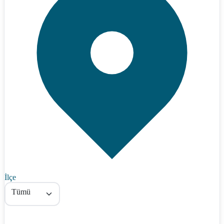
İlçe
Tümü