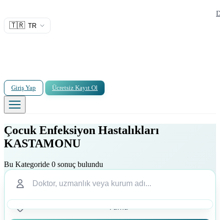
D
🇹🇷
TR
Giriş Yap
Ücretsiz Kayıt Ol
Çocuk Enfeksiyon Hastalıkları
KASTAMONU
Bu Kategoride 0 sonuç bulundu