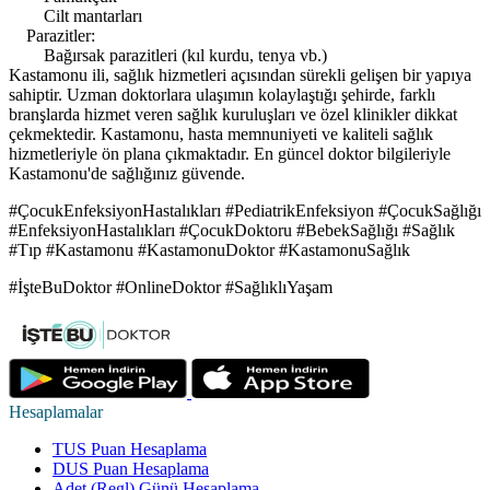
Cilt mantarları
Parazitler:
Bağırsak parazitleri (kıl kurdu, tenya vb.)
Kastamonu ili, sağlık hizmetleri açısından sürekli gelişen bir yapıya
sahiptir. Uzman doktorlara ulaşımın kolaylaştığı şehirde, farklı
branşlarda hizmet veren sağlık kuruluşları ve özel klinikler dikkat
çekmektedir. Kastamonu, hasta memnuniyeti ve kaliteli sağlık
hizmetleriyle ön plana çıkmaktadır. En güncel doktor bilgileriyle
Kastamonu'de sağlığınız güvende.
#ÇocukEnfeksiyonHastalıkları #PediatrikEnfeksiyon #ÇocukSağlığı
#EnfeksiyonHastalıkları #ÇocukDoktoru #BebekSağlığı #Sağlık
#Tıp #Kastamonu #KastamonuDoktor #KastamonuSağlık
#İşteBuDoktor #OnlineDoktor #SağlıklıYaşam
Hesaplamalar
TUS Puan Hesaplama
DUS Puan Hesaplama
Adet (Regl) Günü Hesaplama