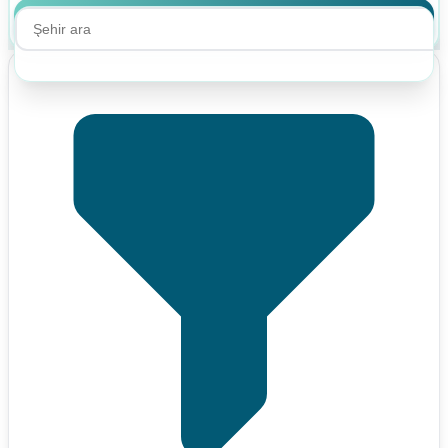
Ara
Ara