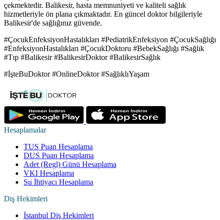
çekmektedir. Balikesir, hasta memnuniyeti ve kaliteli sağlık
hizmetleriyle ön plana çıkmaktadır. En güncel doktor bilgileriyle
Balikesir'de sağlığınız güvende.
#ÇocukEnfeksiyonHastalıkları #PediatrikEnfeksiyon #ÇocukSağlığı
#EnfeksiyonHastalıkları #ÇocukDoktoru #BebekSağlığı #Sağlık
#Tıp #Balikesir #BalikesirDoktor #BalikesirSağlık
#İşteBuDoktor #OnlineDoktor #SağlıklıYaşam
Hesaplamalar
TUS Puan Hesaplama
DUS Puan Hesaplama
Adet (Regl) Günü Hesaplama
VKI Hesaplama
Su İhtiyacı Hesaplama
Diş Hekimleri
İstanbul Diş Hekimleri