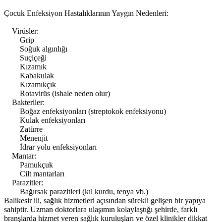
Çocuk Enfeksiyon Hastalıklarının Yaygın Nedenleri:
Virüsler:
Grip
Soğuk algınlığı
Suçiçeği
Kızamık
Kabakulak
Kızamıkçık
Rotavirüs (ishale neden olur)
Bakteriler:
Boğaz enfeksiyonları (streptokok enfeksiyonu)
Kulak enfeksiyonları
Zatürre
Menenjit
İdrar yolu enfeksiyonları
Mantar:
Pamukçuk
Cilt mantarları
Parazitler:
Bağırsak parazitleri (kıl kurdu, tenya vb.)
Balikesir ili, sağlık hizmetleri açısından sürekli gelişen bir yapıya
sahiptir. Uzman doktorlara ulaşımın kolaylaştığı şehirde, farklı
branşlarda hizmet veren sağlık kuruluşları ve özel klinikler dikkat