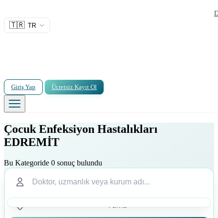
D
🇹🇷
TR
Giriş Yap
Ücretsiz Kayıt Ol
Çocuk Enfeksiyon Hastalıkları
EDREMİT
Bu Kategoride 0 sonuç bulundu