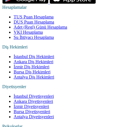
Hesaplamalar
TUS Puan Hesaplama
DUS Puan Hesaplama
Adet (Regl) Günü Hesaplama
VKI Hesaplama
Su İhtiyacı Hesaplama
Diş Hekimleri
İstanbul Diş Hekimleri
Ankara Diş Hekimleri
İzmir Diş Hekimleri
Bursa Diş Hekimleri
Antalya Diş Hekimleri
Diyetisyenler
İstanbul Diyetisyenleri
Ankara Diyetisyenleri
İzmir Diyetisyenleri
Bursa Diyetisyenleri
Antalya Diyetisyenleri
Psikologlar