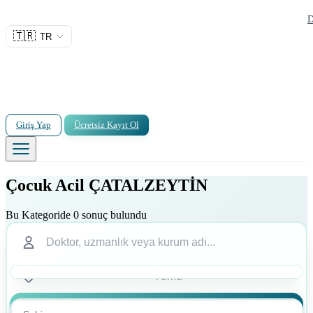
D
🇹🇷
TR
Giriş Yap
Ücretsiz Kayıt Ol
Çocuk Acil ÇATALZEYTİN
Bu Kategoride 0 sonuç bulundu
Ara
Ara