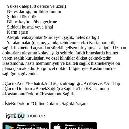
Yüksek ateş (38 derece ve üzeri)
Nefes darlığı, hırıltılı solunum
Şiddetli öksürük
Bilinç kaybı, nöbet geçirme
Şiddetli kusma veya ishal
Karın ağrısı
Alerjik reaksiyonlar (kurdeşen, şişlik, nefes darlığı)
Yaralanmalar (düşme, yanık, zehirlenme vb.) Kastamonu ili,
sağlık hizmetleri açısından sürekli gelişen bir yapıya sahiptir. Uzman
doktorlara ulaşımın kolaylaştığı şehirde, farklı branşlarda hizmet
veren sağlık kuruluşları ve özel klinikler dikkat çekmektedir.
Kastamonu, hasta memnuniyeti ve kaliteli sağlık hizmetleriyle ön
plana çıkmaktadır. En güncel doktor bilgileriyle Kastamonu'de
sağlığınız güvende.
#ÇocukAcil #PediatrikAcil #ÇocukSağlığı #AcilServis #AcilTıp
#ÇocukDoktoru #BebekSağlığı #Sağlık #Tıp #Kastamonu
#KastamonuDoktor #KastamonuSağlık
#İşteBuDoktor #OnlineDoktor #SağlıklıYaşam