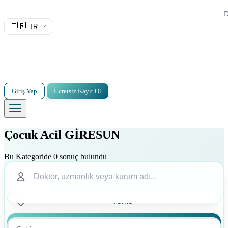
D
🇹🇷
TR
Giriş Yap
Ücretsiz Kayıt Ol
Çocuk Acil GİRESUN
Bu Kategoride 0 sonuç bulundu
Ara
Ara