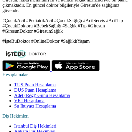
çıkmaktadır. En güncel doktor bilgileriyle Giresun'de sağlığınız
güvende.
#ÇocukAcil #PediatrikAcil #ÇocukSağlığı #AcilServis #AcilTıp
#ÇocukDoktoru #BebekSağlığı #Sağlık #Tıp #Giresun
#GiresunDoktor #GiresunSağlık
#İşteBuDoktor #OnlineDoktor #SağlıklıYaşam
Hesaplamalar
TUS Puan Hesaplama
DUS Puan Hesaplama
Adet (Regl) Günü Hesaplama
VKI Hesaplama
Su İhtiyacı Hesaplama
Diş Hekimleri
İstanbul Diş Hekimleri
Ankara Diş Hekimleri