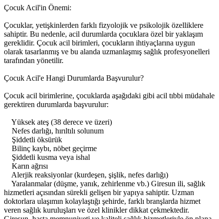
Çocuk Acil'in Önemi:
Çocuklar, yetişkinlerden farklı fizyolojik ve psikolojik özelliklere
sahiptir. Bu nedenle, acil durumlarda çocuklara özel bir yaklaşım
gereklidir. Çocuk acil birimleri, çocukların ihtiyaçlarına uygun
olarak tasarlanmış ve bu alanda uzmanlaşmış sağlık profesyonelleri
tarafından yönetilir.
Çocuk Acil'e Hangi Durumlarda Başvurulur?
Çocuk acil birimlerine, çocuklarda aşağıdaki gibi acil tıbbi müdahale
gerektiren durumlarda başvurulur:
Yüksek ateş (38 derece ve üzeri)
Nefes darlığı, hırıltılı solunum
Şiddetli öksürük
Bilinç kaybı, nöbet geçirme
Şiddetli kusma veya ishal
Karın ağrısı
Alerjik reaksiyonlar (kurdeşen, şişlik, nefes darlığı)
Yaralanmalar (düşme, yanık, zehirlenme vb.) Giresun ili, sağlık
hizmetleri açısından sürekli gelişen bir yapıya sahiptir. Uzman
doktorlara ulaşımın kolaylaştığı şehirde, farklı branşlarda hizmet
veren sağlık kuruluşları ve özel klinikler dikkat çekmektedir.
Giresun, hasta memnuniyeti ve kaliteli sağlık hizmetleriyle ön plana