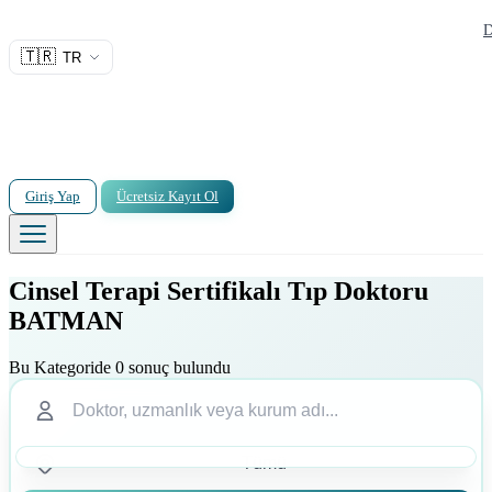
D
🇹🇷
TR
Giriş Yap
Ücretsiz Kayıt Ol
Cinsel Terapi Sertifikalı Tıp Doktoru
BATMAN
Bu Kategoride 0 sonuç bulundu