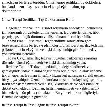
amaçlayan bir terapi türüdür. Cinsel terapi sertifikalı tıp doktorları,
bu alanda uzmanlaşmış ve cinsel terapi eğitimi almış tıp
doktorlarıdır.
Cinsel Terapi Sertifikalı Tıp Doktorlarının Rolü:
Değerlendirme ve Tanı: Cinsel sorunların nedenlerini belirlemek
için kapsamlı bir değerlendirme yaparlar. Bu değerlendirme, tıbbi
geçmişi, psikolojik durumu ve ilişki dinamiklerini içerebilir.
Tedavi Planı Oluşturma: Değerlendirme sonuçlarına göre
bireyselleştirilmiş bir tedavi planı oluştururlar. Bu plan, ilaç tedavisi,
psikoterapi, cinsel eğitim ve ilişki danışmanlığı gibi farklı tedavi
yöntemlerini içerebilir.
Tedavi Uygulama: İlaç tedavisi uygular, psikoterapi seansları
düzenler, cinsel eğitim verir ve ilişki danışmanlığı yapar.
İlerleme Takibi: Tedavinin etkinliğini değerlendirmek ve
gerektiğinde tedavi planını değiştirmek için düzenli olarak ilerleme
takibi yaparlar. Batman ili, sağlık hizmetleri açısından sürekli gelişen
bir yapıya sahiptir. Uzman doktorlara ulaşımın kolaylaştığı şehirde,
farklı branşlarda hizmet veren sağlık kuruluşları ve özel klinikler
dikkat çekmektedir. Batman, hasta memnuniyeti ve kaliteli sağlık
hizmetleriyle ön plana çıkmaktadır. En güncel doktor bilgileriyle
Batman'de sağlığınız güvende.
#CinselTerapi #CinselSağlık #CinselTerapiDoktoru