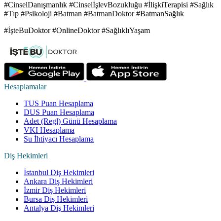
#CinselDanışmanlık #CinselİşlevBozukluğu #İlişkiTerapisi #Sağlık
#Tıp #Psikoloji #Batman #BatmanDoktor #BatmanSağlık
#İşteBuDoktor #OnlineDoktor #SağlıklıYaşam
Hesaplamalar
TUS Puan Hesaplama
DUS Puan Hesaplama
Adet (Regl) Günü Hesaplama
VKI Hesaplama
Su İhtiyacı Hesaplama
Diş Hekimleri
İstanbul Diş Hekimleri
Ankara Diş Hekimleri
İzmir Diş Hekimleri
Bursa Diş Hekimleri
Antalya Diş Hekimleri