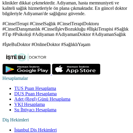
klinikler dikkat çekmektedir. Adiyaman, hasta memnuniyeti ve
kaliteli sağlık hizmetleriyle ön plana çıkmaktadır. En güncel doktor
bilgileriyle Adiyaman'de sağlığınız güvende.
#CinselTerapi #CinselSağlık #CinselTerapiDoktoru
#CinselDanışmanlık #CinselİşlevBozukluğu #İlişkiTerapisi #Sağlık
#Tıp #Psikoloji #Adiyaman #AdiyamanDoktor #AdiyamanSağlık
#İşteBuDoktor #OnlineDoktor #SağlıklıYaşam
Hesaplamalar
TUS Puan Hesaplama
DUS Puan Hesaplama
Adet (Regl) Günü Hesaplama
VKI Hesaplama
Su İhtiyacı Hesaplama
Diş Hekimleri
İstanbul Diş Hekimleri