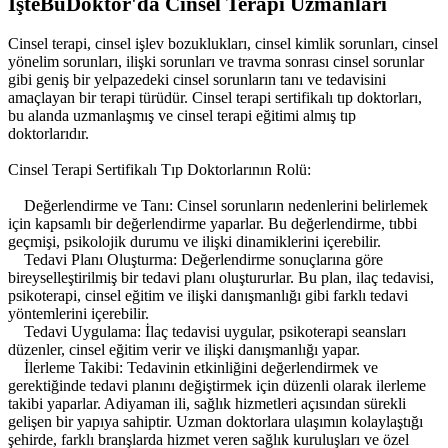
İşteBuDoktor'da Cinsel Terapi Uzmanları
Cinsel terapi, cinsel işlev bozuklukları, cinsel kimlik sorunları, cinsel
yönelim sorunları, ilişki sorunları ve travma sonrası cinsel sorunlar
gibi geniş bir yelpazedeki cinsel sorunların tanı ve tedavisini
amaçlayan bir terapi türüdür. Cinsel terapi sertifikalı tıp doktorları,
bu alanda uzmanlaşmış ve cinsel terapi eğitimi almış tıp
doktorlarıdır.
Cinsel Terapi Sertifikalı Tıp Doktorlarının Rolü:
Değerlendirme ve Tanı: Cinsel sorunların nedenlerini belirlemek
için kapsamlı bir değerlendirme yaparlar. Bu değerlendirme, tıbbi
geçmişi, psikolojik durumu ve ilişki dinamiklerini içerebilir.
Tedavi Planı Oluşturma: Değerlendirme sonuçlarına göre
bireyselleştirilmiş bir tedavi planı oluştururlar. Bu plan, ilaç tedavisi,
psikoterapi, cinsel eğitim ve ilişki danışmanlığı gibi farklı tedavi
yöntemlerini içerebilir.
Tedavi Uygulama: İlaç tedavisi uygular, psikoterapi seansları
düzenler, cinsel eğitim verir ve ilişki danışmanlığı yapar.
İlerleme Takibi: Tedavinin etkinliğini değerlendirmek ve
gerektiğinde tedavi planını değiştirmek için düzenli olarak ilerleme
takibi yaparlar. Adiyaman ili, sağlık hizmetleri açısından sürekli
gelişen bir yapıya sahiptir. Uzman doktorlara ulaşımın kolaylaştığı
şehirde, farklı branşlarda hizmet veren sağlık kuruluşları ve özel