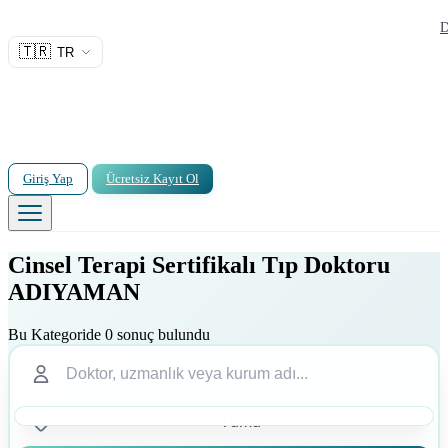
D
🇹🇷
TR
Giriş Yap
Ücretsiz Kayıt Ol
Cinsel Terapi Sertifikalı Tıp Doktoru
ADIYAMAN
Bu Kategoride 0 sonuç bulundu