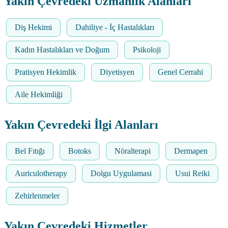
Yakın Çevredeki Uzmanlık Alanları
Diş Hekimi
Dahiliye - İç Hastalıkları
Kadın Hastalıkları ve Doğum
Psikoloji
Pratisyen Hekimlik
Diyetisyen
Genel Cerrahi
Aile Hekimliği
Yakın Çevredeki İlgi Alanları
Bel Fıtığı
Botoks
Nöralterapi
Dermapen
Auriculotherapy
Dolgu Uygulamasi
Usui Reiki
Zehirlenmeler
Yakın Çevredeki Hizmetler