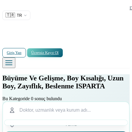
D
🇹🇷
TR
Giriş Yap
Ücretsiz Kayıt Ol
Büyüme Ve Gelişme, Boy Kısalığı, Uzun
Boy, Zayıflık, Beslenme ISPARTA
Bu Kategoride 0 sonuç bulundu