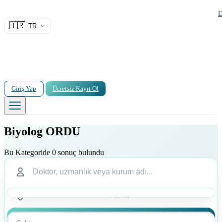
D
🇹🇷
TR
Giriş Yap
Ücretsiz Kayıt Ol
Biyolog ORDU
Bu Kategoride 0 sonuç bulundu
Ara
Ara