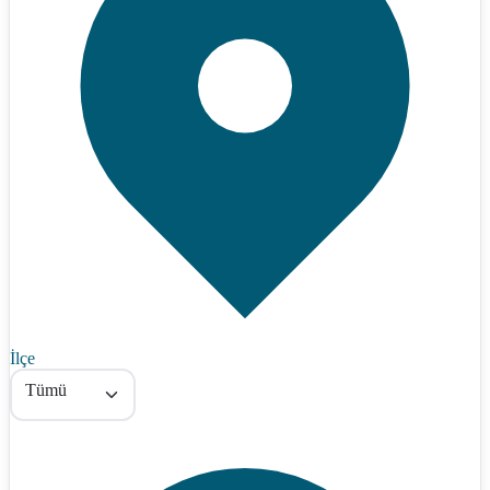
İlçe
Tümü