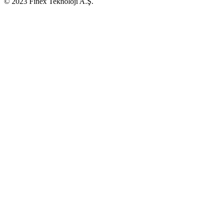
© 2023 Finex Teknoloji A.Ş.