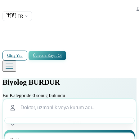
D
🇹🇷
TR
Giriş Yap
Ücretsiz Kayıt Ol
Biyolog BURDUR
Bu Kategoride 0 sonuç bulundu
Ara
Ara