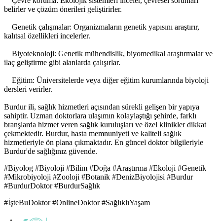
Çevre koruma: Ekolojik sistemleri inceler, çevresel sorunları
belirler ve çözüm önerileri geliştirirler.
Genetik çalışmalar: Organizmaların genetik yapısını araştırır,
kalıtsal özellikleri incelerler.
Biyoteknoloji: Genetik mühendislik, biyomedikal araştırmalar ve
ilaç geliştirme gibi alanlarda çalışırlar.
Eğitim: Üniversitelerde veya diğer eğitim kurumlarında biyoloji
dersleri verirler.
Burdur ili, sağlık hizmetleri açısından sürekli gelişen bir yapıya
sahiptir. Uzman doktorlara ulaşımın kolaylaştığı şehirde, farklı
branşlarda hizmet veren sağlık kuruluşları ve özel klinikler dikkat
çekmektedir. Burdur, hasta memnuniyeti ve kaliteli sağlık
hizmetleriyle ön plana çıkmaktadır. En güncel doktor bilgileriyle
Burdur'de sağlığınız güvende.
#Biyolog #Biyoloji #Bilim #Doğa #Araştırma #Ekoloji #Genetik
#Mikrobiyoloji #Zooloji #Botanik #DenizBiyolojisi #Burdur
#BurdurDoktor #BurdurSağlık
#İşteBuDoktor #OnlineDoktor #SağlıklıYaşam