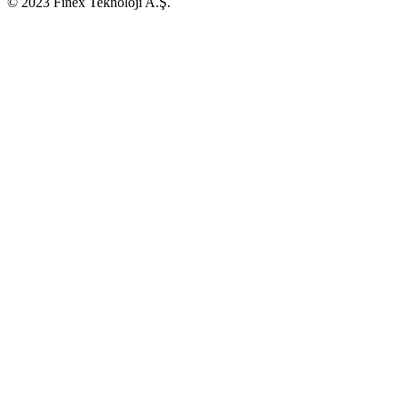
© 2023 Finex Teknoloji A.Ş.