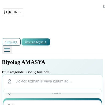
D
🇹🇷
TR
Giriş Yap
Ücretsiz Kayıt Ol
Biyolog AMASYA
Bu Kategoride 0 sonuç bulundu
Ara
Ara