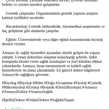
Çevre koruma: Ekolojik sistemleri inceler, çevresel sorunları
belirler ve çözüm önerileri geliştirirler.
Genetik çalışmalar: Organizmaların genetik yapısını araştırır,
kalıtsal özellikleri incelerler.
Biyoteknoloji: Genetik mühendislik, biyomedikal araştırmalar ve
ilaç geliştirme gibi alanlarda çalışırlar.
Eğitim: Üniversitelerde veya diğer eğitim kurumlarında biyoloji
dersleri verirler.
Amasya ili, sağlık hizmetleri açısından sürekli gelişen bir yapıya
sahiptir. Uzman doktorlara ulaşımın kolaylaştığı şehirde, farklı
branşlarda hizmet veren sağlık kuruluşları ve özel klinikler dikkat
çekmektedir. Amasya, hasta memnuniyeti ve kaliteli sağlık
hizmetleriyle ön plana çıkmaktadır. En güncel doktor bilgileriyle
Amasya'de sağlığınız güvende.
#Biyolog #Biyoloji #Bilim #Doğa #Araştırma #Ekoloji #Genetik
#Mikrobiyoloji #Zooloji #Botanik #DenizBiyolojisi #Amasya
#AmasyaDoktor #AmasyaSağlık
#İşteBuDoktor #OnlineDoktor #SağlıklıYaşam