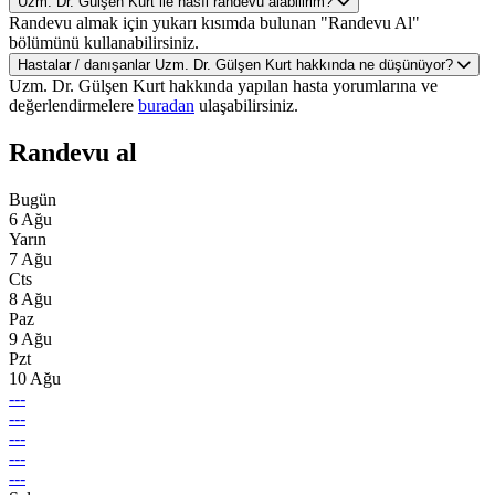
Uzm. Dr. Gülşen Kurt ile nasıl randevu alabilirim?
Randevu almak için yukarı kısımda bulunan "Randevu Al"
bölümünü kullanabilirsiniz.
Hastalar / danışanlar Uzm. Dr. Gülşen Kurt hakkında ne düşünüyor?
Uzm. Dr. Gülşen Kurt hakkında yapılan hasta yorumlarına ve
değerlendirmelere
buradan
ulaşabilirsiniz.
Randevu al
Bugün
6 Ağu
Yarın
7 Ağu
Cts
8 Ağu
Paz
9 Ağu
Pzt
10 Ağu
---
---
---
---
---