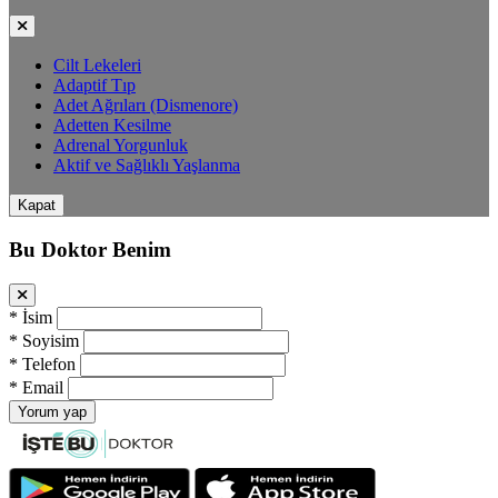
Cilt Lekeleri
Adaptif Tıp
Adet Ağrıları (Dismenore)
Adetten Kesilme
Adrenal Yorgunluk
Aktif ve Sağlıklı Yaşlanma
Kapat
Bu Doktor Benim
*
İsim
*
Soyisim
*
Telefon
*
Email
Yorum yap