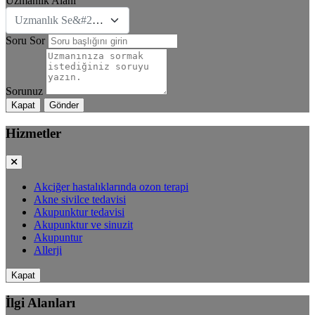
Uzmanlık Alanı
Uzmanlık Se&#231;iniz
Soru Sor
Sorunuz
Kapat
Gönder
Hizmetler
Akciğer hastalıklarında ozon terapi
Akne sivilce tedavisi
Akupunktur tedavisi
Akupunktur ve sinuzit
Akupuntur
Allerji
Kapat
İlgi Alanları