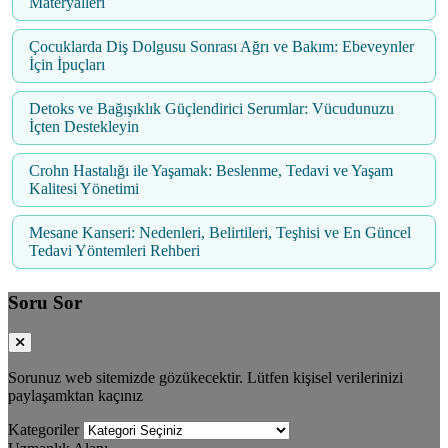
Materyalleri
Çocuklarda Diş Dolgusu Sonrası Ağrı ve Bakım: Ebeveynler
İçin İpuçları
Detoks ve Bağışıklık Güçlendirici Serumlar: Vücudunuzu
İçten Destekleyin
Crohn Hastalığı ile Yaşamak: Beslenme, Tedavi ve Yaşam
Kalitesi Yönetimi
Mesane Kanseri: Nedenleri, Belirtileri, Teşhisi ve En Güncel
Tedavi Yöntemleri Rehberi
Soru Sor
Sorunuz web sitemizde gözükecektir. Lütfen kişisel verilerinizi
paylaşamktan kaçınız
Kategoriler