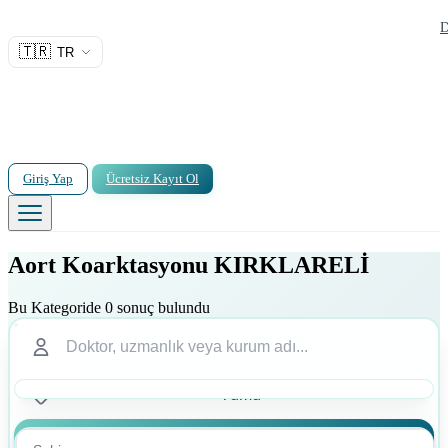
D
🇹🇷
TR
Giriş Yap
Ücretsiz Kayıt Ol
Aort Koarktasyonu KIRKLARELİ
Bu Kategoride 0 sonuç bulundu
Ara
Ara