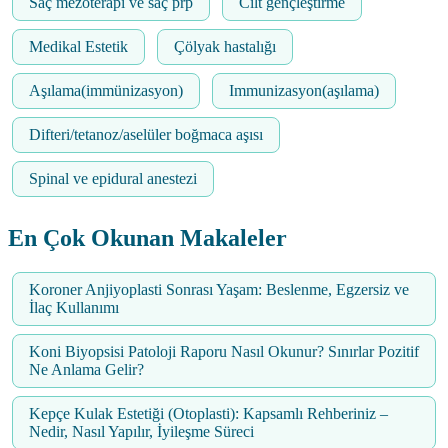
Saç mezoterapi ve saç prp
Cilt gençleştirme
Medikal Estetik
Çölyak hastalığı
Aşılama(immünizasyon)
Immunizasyon(aşılama)
Difteri/tetanoz/aselüler boğmaca aşısı
Spinal ve epidural anestezi
En Çok Okunan Makaleler
Koroner Anjiyoplasti Sonrası Yaşam: Beslenme, Egzersiz ve
İlaç Kullanımı
Koni Biyopsisi Patoloji Raporu Nasıl Okunur? Sınırlar Pozitif
Ne Anlama Gelir?
Kepçe Kulak Estetiği (Otoplasti): Kapsamlı Rehberiniz –
Nedir, Nasıl Yapılır, İyileşme Süreci