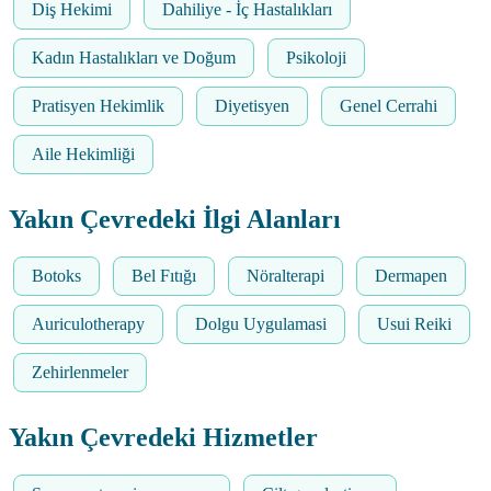
Diş Hekimi
Dahiliye - İç Hastalıkları
Kadın Hastalıkları ve Doğum
Psikoloji
Pratisyen Hekimlik
Diyetisyen
Genel Cerrahi
Aile Hekimliği
Yakın Çevredeki İlgi Alanları
Botoks
Bel Fıtığı
Nöralterapi
Dermapen
Auriculotherapy
Dolgu Uygulamasi
Usui Reiki
Zehirlenmeler
Yakın Çevredeki Hizmetler