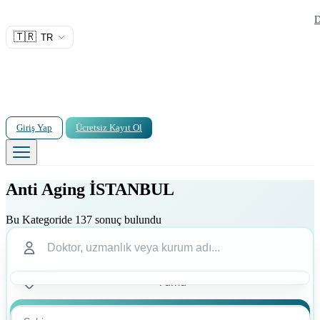
D
🇹🇷
TR
Giriş Yap
Ücretsiz Kayıt Ol
Anti Aging İSTANBUL
Bu Kategoride 137 sonuç bulundu
Ara
Ara