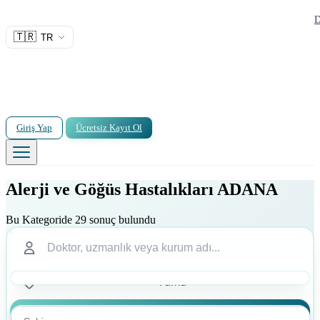
D
🇹🇷
TR
Giriş Yap
Ücretsiz Kayıt Ol
Alerji ve Göğüs Hastalıkları ADANA
Bu Kategoride 29 sonuç bulundu
Ara
Ara