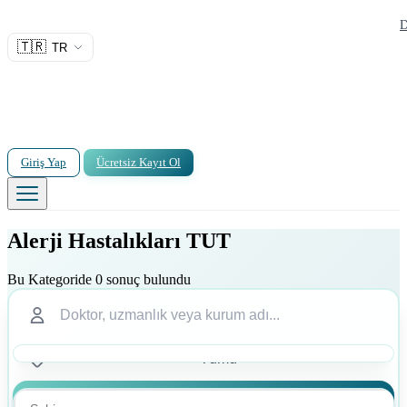
D
🇹🇷
TR
Giriş Yap
Ücretsiz Kayıt Ol
Alerji Hastalıkları TUT
Bu Kategoride 0 sonuç bulundu
Ara
Ara