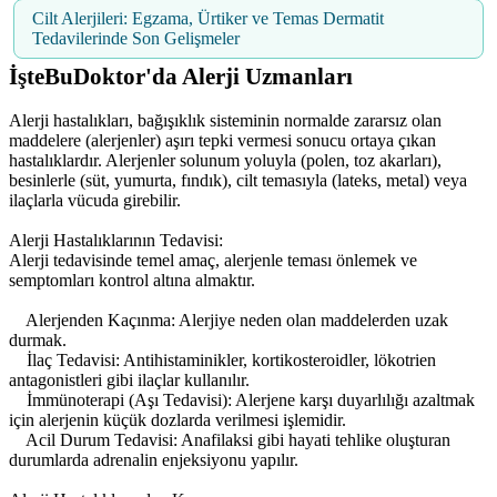
Cilt Alerjileri: Egzama, Ürtiker ve Temas Dermatit
Tedavilerinde Son Gelişmeler
İşteBuDoktor'da Alerji Uzmanları
Alerji hastalıkları, bağışıklık sisteminin normalde zararsız olan
maddelere (alerjenler) aşırı tepki vermesi sonucu ortaya çıkan
hastalıklardır. Alerjenler solunum yoluyla (polen, toz akarları),
besinlerle (süt, yumurta, fındık), cilt temasıyla (lateks, metal) veya
ilaçlarla vücuda girebilir.
Alerji Hastalıklarının Tedavisi:
Alerji tedavisinde temel amaç, alerjenle teması önlemek ve
semptomları kontrol altına almaktır.
Alerjenden Kaçınma: Alerjiye neden olan maddelerden uzak
durmak.
İlaç Tedavisi: Antihistaminikler, kortikosteroidler, lökotrien
antagonistleri gibi ilaçlar kullanılır.
İmmünoterapi (Aşı Tedavisi): Alerjene karşı duyarlılığı azaltmak
için alerjenin küçük dozlarda verilmesi işlemidir.
Acil Durum Tedavisi: Anafilaksi gibi hayati tehlike oluşturan
durumlarda adrenalin enjeksiyonu yapılır.