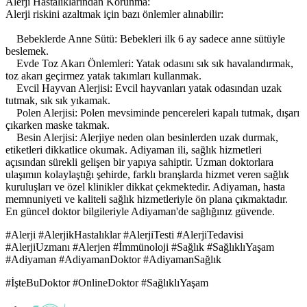
Alerji Hastalıklarından Korunma:
Alerji riskini azaltmak için bazı önlemler alınabilir:
Bebeklerde Anne Sütü: Bebekleri ilk 6 ay sadece anne sütüyle
beslemek.
Evde Toz Akarı Önlemleri: Yatak odasını sık sık havalandırmak,
toz akarı geçirmez yatak takımları kullanmak.
Evcil Hayvan Alerjisi: Evcil hayvanları yatak odasından uzak
tutmak, sık sık yıkamak.
Polen Alerjisi: Polen mevsiminde pencereleri kapalı tutmak, dışarı
çıkarken maske takmak.
Besin Alerjisi: Alerjiye neden olan besinlerden uzak durmak,
etiketleri dikkatlice okumak. Adiyaman ili, sağlık hizmetleri
açısından sürekli gelişen bir yapıya sahiptir. Uzman doktorlara
ulaşımın kolaylaştığı şehirde, farklı branşlarda hizmet veren sağlık
kuruluşları ve özel klinikler dikkat çekmektedir. Adiyaman, hasta
memnuniyeti ve kaliteli sağlık hizmetleriyle ön plana çıkmaktadır.
En güncel doktor bilgileriyle Adiyaman'de sağlığınız güvende.
#Alerji #AlerjikHastalıklar #AlerjiTesti #AlerjiTedavisi
#AlerjiUzmanı #Alerjen #İmmünoloji #Sağlık #SağlıklıYaşam
#Adiyaman #AdiyamanDoktor #AdiyamanSağlık
#İşteBuDoktor #OnlineDoktor #SağlıklıYaşam