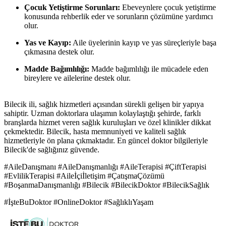
Çocuk Yetiştirme Sorunları:
Ebeveynlere çocuk yetiştirme
konusunda rehberlik eder ve sorunların çözümüne yardımcı
olur.
Yas ve Kayıp:
Aile üyelerinin kayıp ve yas süreçleriyle başa
çıkmasına destek olur.
Madde Bağımlılığı:
Madde bağımlılığı ile mücadele eden
bireylere ve ailelerine destek olur.
Bilecik ili, sağlık hizmetleri açısından sürekli gelişen bir yapıya
sahiptir. Uzman doktorlara ulaşımın kolaylaştığı şehirde, farklı
branşlarda hizmet veren sağlık kuruluşları ve özel klinikler dikkat
çekmektedir. Bilecik, hasta memnuniyeti ve kaliteli sağlık
hizmetleriyle ön plana çıkmaktadır. En güncel doktor bilgileriyle
Bilecik'de sağlığınız güvende.
#AileDanışmanı #AileDanışmanlığı #AileTerapisi #ÇiftTerapisi
#EvlilikTerapisi #Aileİçiİletişim #ÇatışmaÇözümü
#BoşanmaDanışmanlığı #Bilecik #BilecikDoktor #BilecikSağlık
#İşteBuDoktor #OnlineDoktor #SağlıklıYaşam