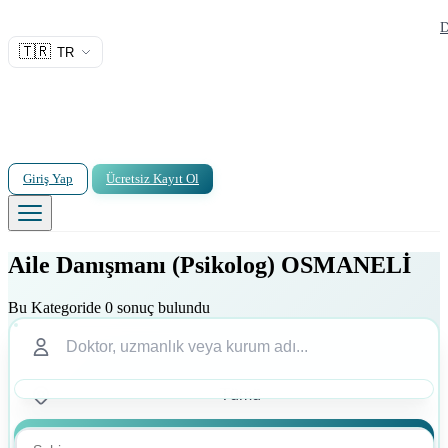
D
🇹🇷
TR
Giriş Yap
Ücretsiz Kayıt Ol
Aile Danışmanı (Psikolog) OSMANELİ
Bu Kategoride 0 sonuç bulundu
Ara
Ara