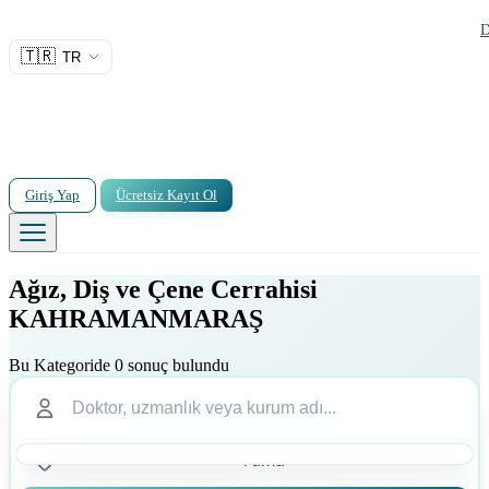
D
🇹🇷
TR
Giriş Yap
Ücretsiz Kayıt Ol
Ağız, Diş ve Çene Cerrahisi
KAHRAMANMARAŞ
Bu Kategoride 0 sonuç bulundu