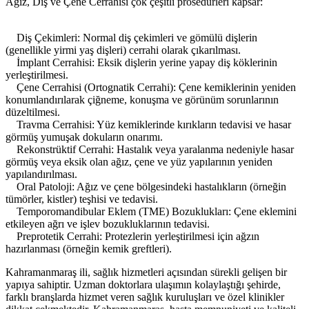
Ağız, Diş ve Çene Cerrahisi çok çeşitli prosedürleri kapsar:
Diş Çekimleri: Normal diş çekimleri ve gömülü dişlerin
(genellikle yirmi yaş dişleri) cerrahi olarak çıkarılması.
İmplant Cerrahisi: Eksik dişlerin yerine yapay diş köklerinin
yerleştirilmesi.
Çene Cerrahisi (Ortognatik Cerrahi): Çene kemiklerinin yeniden
konumlandırılarak çiğneme, konuşma ve görünüm sorunlarının
düzeltilmesi.
Travma Cerrahisi: Yüz kemiklerinde kırıkların tedavisi ve hasar
görmüş yumuşak dokuların onarımı.
Rekonstrüktif Cerrahi: Hastalık veya yaralanma nedeniyle hasar
görmüş veya eksik olan ağız, çene ve yüz yapılarının yeniden
yapılandırılması.
Oral Patoloji: Ağız ve çene bölgesindeki hastalıkların (örneğin
tümörler, kistler) teşhisi ve tedavisi.
Temporomandibular Eklem (TME) Bozuklukları: Çene eklemini
etkileyen ağrı ve işlev bozukluklarının tedavisi.
Preprotetik Cerrahi: Protezlerin yerleştirilmesi için ağzın
hazırlanması (örneğin kemik greftleri).
Kahramanmaraş ili, sağlık hizmetleri açısından sürekli gelişen bir
yapıya sahiptir. Uzman doktorlara ulaşımın kolaylaştığı şehirde,
farklı branşlarda hizmet veren sağlık kuruluşları ve özel klinikler