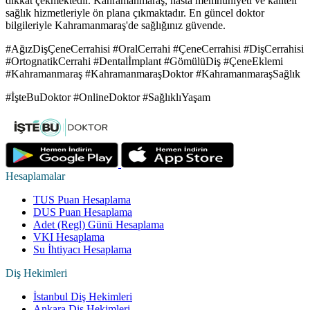
dikkat çekmektedir. Kahramanmaraş, hasta memnuniyeti ve kaliteli
sağlık hizmetleriyle ön plana çıkmaktadır. En güncel doktor
bilgileriyle Kahramanmaraş'de sağlığınız güvende.
#AğızDişÇeneCerrahisi #OralCerrahi #ÇeneCerrahisi #DişCerrahisi
#OrtognatikCerrahi #Dentalİmplant #GömülüDiş #ÇeneEklemi
#Kahramanmaraş #KahramanmaraşDoktor #KahramanmaraşSağlık
#İşteBuDoktor #OnlineDoktor #SağlıklıYaşam
Hesaplamalar
TUS Puan Hesaplama
DUS Puan Hesaplama
Adet (Regl) Günü Hesaplama
VKI Hesaplama
Su İhtiyacı Hesaplama
Diş Hekimleri
İstanbul Diş Hekimleri
Ankara Diş Hekimleri