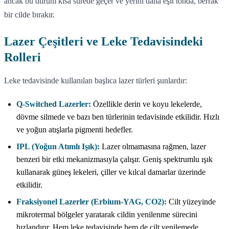
ancak bu durum kısa sürede geçer ve yerini daha eşit tonda, berrak
bir cilde bırakır.
Lazer Çeşitleri ve Leke Tedavisindeki
Rolleri
Leke tedavisinde kullanılan başlıca lazer türleri şunlardır:
Q-Switched Lazerler:
Özellikle derin ve koyu lekelerde,
dövme silmede ve bazı ben türlerinin tedavisinde etkilidir. Hızlı
ve yoğun atışlarla pigmenti hedefler.
IPL (Yoğun Atımlı Işık):
Lazer olmamasına rağmen, lazer
benzeri bir etki mekanizmasıyla çalışır. Geniş spektrumlu ışık
kullanarak güneş lekeleri, çiller ve kılcal damarlar üzerinde
etkilidir.
Fraksiyonel Lazerler (Erbium-YAG, CO2):
Cilt yüzeyinde
mikrotermal bölgeler yaratarak cildin yenilenme sürecini
hızlandırır. Hem leke tedavisinde hem de cilt yenilemede