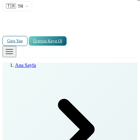
🇹🇷
TR
Giriş Yap
Ücretsiz Kayıt Ol
Ana Sayfa