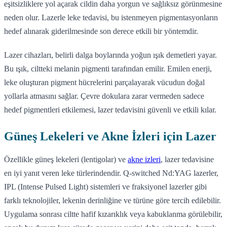
eşitsizliklere yol açarak cildin daha yorgun ve sağlıksız görünmesine
neden olur. Lazerle leke tedavisi, bu istenmeyen pigmentasyonların
hedef alınarak giderilmesinde son derece etkili bir yöntemdir.
Lazer cihazları, belirli dalga boylarında yoğun ışık demetleri yayar.
Bu ışık, ciltteki melanin pigmenti tarafından emilir. Emilen enerji,
leke oluşturan pigment hücrelerini parçalayarak vücudun doğal
yollarla atmasını sağlar. Çevre dokulara zarar vermeden sadece
hedef pigmentleri etkilemesi, lazer tedavisini güvenli ve etkili kılar.
Güneş Lekeleri ve Akne İzleri için Lazer
Özellikle güneş lekeleri (lentigolar) ve
akne izleri
, lazer tedavisine
en iyi yanıt veren leke türlerindendir. Q-switched Nd:YAG lazerler,
IPL (Intense Pulsed Light) sistemleri ve fraksiyonel lazerler gibi
farklı teknolojiler, lekenin derinliğine ve türüne göre tercih edilebilir.
Uygulama sonrası ciltte hafif kızarıklık veya kabuklanma görülebilir,