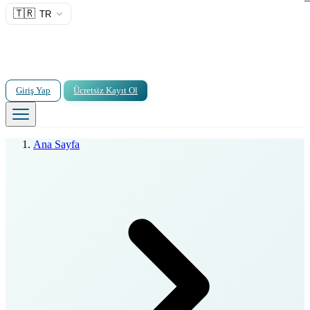
🇹🇷
TR
Giriş Yap
Ücretsiz Kayıt Ol
Ana Sayfa