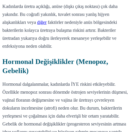
Kadınlarda üretra açıklığı, anüse (dışkı çıkış noktası) çok daha
yakındır. Bu coğrafi yakınlık, tuvalet sonrası yanlış hijyen
alışkanlıkları veya
diğer
faktörler nedeniyle anüs bölgesindeki
bakterilerin kolayca üretraya bulaşma riskini artırır. Bakteriler
üretradan yukarıya doğru ilerleyerek mesaneye yerleşebilir ve
enfeksiyona neden olabilir.
Hormonal Değişiklikler (Menopoz,
Gebelik)
Hormonal dalgalanmalar, kadınlarda İYE riskini etkileyebilir.
Özellikle menopoz sonrası dönemde östrojen seviyelerinin düşmesi,
vajinal floranın değişmesine ve vajina ile üretrayı çevreleyen
dokuların incelmesine (atrofi) neden olur. Bu durum, bakterilerin
yerleşmesi ve çoğalması için daha elverişli bir ortam yaratabilir.
Gebelik de hormonal değişiklikler (progesteron seviyesinin artması
idrar yollarını gevşetebilir) ve büyüyen rahmin mesaneye yaptığı