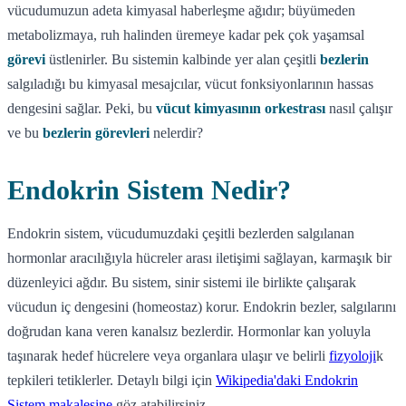
vücudumuzun adeta kimyasal haberleşme ağıdır; büyümeden
metabolizmaya, ruh halinden üremeye kadar pek çok yaşamsal
görevi
üstlenirler. Bu sistemin kalbinde yer alan çeşitli
bezlerin
salgıladığı bu kimyasal mesajcılar, vücut fonksiyonlarının hassas
dengesini sağlar. Peki, bu
vücut kimyasının orkestrası
nasıl çalışır
ve bu
bezlerin görevleri
nelerdir?
Endokrin Sistem Nedir?
Endokrin sistem, vücudumuzdaki çeşitli bezlerden salgılanan
hormonlar aracılığıyla hücreler arası iletişimi sağlayan, karmaşık bir
düzenleyici ağdır. Bu sistem, sinir sistemi ile birlikte çalışarak
vücudun iç dengesini (homeostaz) korur. Endokrin bezler, salgılarını
doğrudan kana veren kanalsız bezlerdir. Hormonlar kan yoluyla
taşınarak hedef hücrelere veya organlara ulaşır ve belirli
fizyoloji
k
tepkileri tetiklerler. Detaylı bilgi için
Wikipedia'daki Endokrin
Sistem makalesine
göz atabilirsiniz.