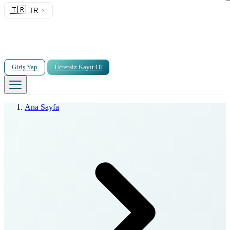
🇹🇷
TR
Giriş Yap
Ücretsiz Kayıt Ol
Ana Sayfa