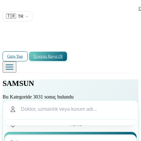
D
🇹🇷
TR
Giriş Yap
Ücretsiz Kayıt Ol
SAMSUN
Bu Kategoride 3031 sonuç bulundu
Ara
Ara