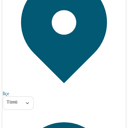
İlçe
Tümü