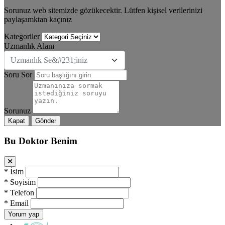
Sorunuz web sitemizde gözükecektir. Lütfen kişisel verilerinizi
paylaşamktan kaçınız
Kategoriler
Uzmanlık Alanı
Uzmanlık Se&#231;iniz
Soru Sor
Sorunuz
Kapat
Gönder
Bu Doktor Benim
*
İsim
*
Soyisim
*
Telefon
*
Email
Yorum yap