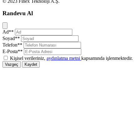
© 2023 Finex Teknoloji A.Ş.
Randevu Al
Kapat
Ad**
Soyad**
Telefon**
E-Posta**
Kişisel verileriniz,
aydınlatma metni
kapsamında işlenmektedir.
Vazgeç
Kaydet