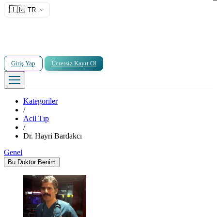
🇹🇷
TR
Giriş Yap
Ücretsiz Kayıt Ol
Kategoriler
/
Acil Tıp
/
Dr. Hayri Bardakcı
Genel
Bu Doktor Benim