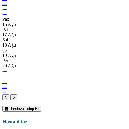
---
---
---
Paz
16 Ağu
Pzt
17 Ağu
Sal
18 Ağu
Çar
19 Ağu
Per
20 Ağu
---
---
---
---
---
Randevu Talep Et
Hastalıklar