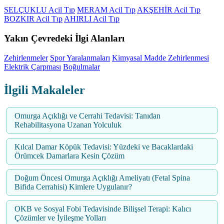
SELÇUKLU Acil Tıp
MERAM Acil Tıp
AKŞEHİR Acil Tıp
BOZKIR Acil Tıp
AHIRLI Acil Tıp
Yakın Çevredeki İlgi Alanları
Zehirlenmeler
Spor Yaralanmaları
Kimyasal Madde Zehirlenmesi
Elektrik Çarpması
Boğulmalar
İlgili Makaleler
Omurga Açıklığı ve Cerrahi Tedavisi: Tanıdan
Rehabilitasyona Uzanan Yolculuk
Kılcal Damar Köpük Tedavisi: Yüzdeki ve Bacaklardaki
Örümcek Damarlara Kesin Çözüm
Doğum Öncesi Omurga Açıklığı Ameliyatı (Fetal Spina
Bifida Cerrahisi) Kimlere Uygulanır?
OKB ve Sosyal Fobi Tedavisinde Bilişsel Terapi: Kalıcı
Çözümler ve İyileşme Yolları