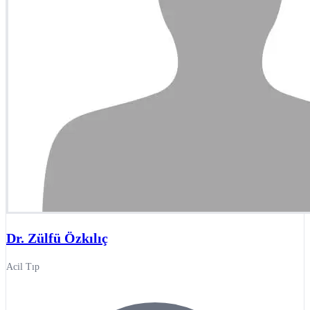
Dr. Zülfü Özkılıç
Acil Tıp