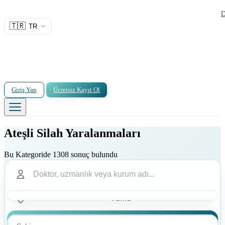
D
🇹🇷
TR
Giriş Yap
Ücretsiz Kayıt Ol
Ateşli Silah Yaralanmaları
Bu Kategoride 1308 sonuç bulundu
Ara
Ara