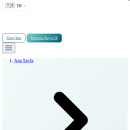
🇹🇷
TR
Giriş Yap
Ücretsiz Kayıt Ol
Ana Sayfa