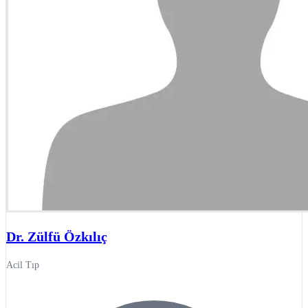
Dr. Zülfü Özkılıç
Acil Tıp