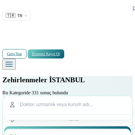
D
🇹🇷
TR
Giriş Yap
Ücretsiz Kayıt Ol
Zehirlenmeler İSTANBUL
Bu Kategoride 331 sonuç bulundu
Ara
Ara