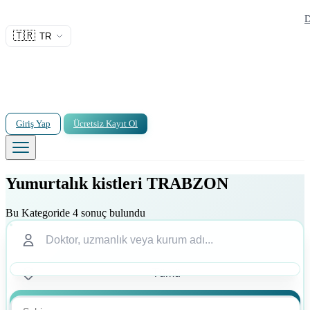
D
🇹🇷
TR
Giriş Yap
Ücretsiz Kayıt Ol
Yumurtalık kistleri TRABZON
Bu Kategoride 4 sonuç bulundu
Ara
Ara