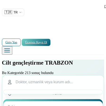
D
🇹🇷
TR
Giriş Yap
Ücretsiz Kayıt Ol
Cilt gençleştirme TRABZON
Bu Kategoride 213 sonuç bulundu
Ara
Ara