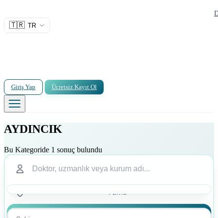
D
🇹🇷
TR
Giriş Yap
Ücretsiz Kayıt Ol
AYDINCIK
Bu Kategoride 1 sonuç bulundu
Ara
Ara