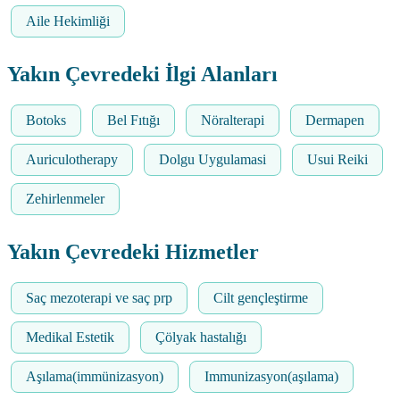
Aile Hekimliği
Yakın Çevredeki İlgi Alanları
Botoks
Bel Fıtığı
Nöralterapi
Dermapen
Auriculotherapy
Dolgu Uygulamasi
Usui Reiki
Zehirlenmeler
Yakın Çevredeki Hizmetler
Saç mezoterapi ve saç prp
Cilt gençleştirme
Medikal Estetik
Çölyak hastalığı
Aşılama(immünizasyon)
Immunizasyon(aşılama)