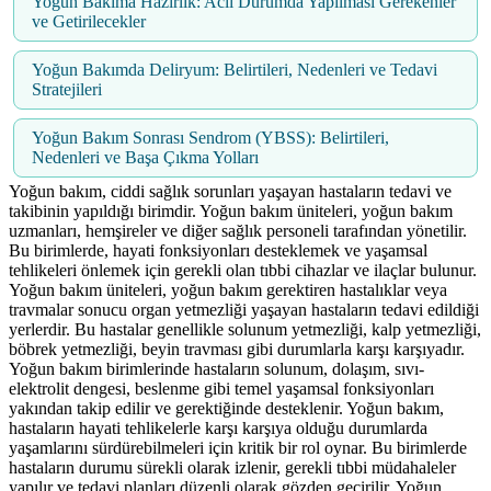
Yoğun Bakıma Hazırlık: Acil Durumda Yapılması Gerekenler
ve Getirilecekler
Yoğun Bakımda Deliryum: Belirtileri, Nedenleri ve Tedavi
Stratejileri
Yoğun Bakım Sonrası Sendrom (YBSS): Belirtileri,
Nedenleri ve Başa Çıkma Yolları
Yoğun bakım, ciddi sağlık sorunları yaşayan hastaların tedavi ve
takibinin yapıldığı birimdir. Yoğun bakım üniteleri, yoğun bakım
uzmanları, hemşireler ve diğer sağlık personeli tarafından yönetilir.
Bu birimlerde, hayati fonksiyonları desteklemek ve yaşamsal
tehlikeleri önlemek için gerekli olan tıbbi cihazlar ve ilaçlar bulunur.
Yoğun bakım üniteleri, yoğun bakım gerektiren hastalıklar veya
travmalar sonucu organ yetmezliği yaşayan hastaların tedavi edildiği
yerlerdir. Bu hastalar genellikle solunum yetmezliği, kalp yetmezliği,
böbrek yetmezliği, beyin travması gibi durumlarla karşı karşıyadır.
Yoğun bakım birimlerinde hastaların solunum, dolaşım, sıvı-
elektrolit dengesi, beslenme gibi temel yaşamsal fonksiyonları
yakından takip edilir ve gerektiğinde desteklenir. Yoğun bakım,
hastaların hayati tehlikelerle karşı karşıya olduğu durumlarda
yaşamlarını sürdürebilmeleri için kritik bir rol oynar. Bu birimlerde
hastaların durumu sürekli olarak izlenir, gerekli tıbbi müdahaleler
yapılır ve tedavi planları düzenli olarak gözden geçirilir. Yoğun