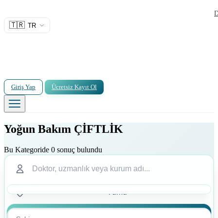
D
🇹🇷
TR
Giriş Yap
Ücretsiz Kayıt Ol
Yoğun Bakım ÇİFTLİK
Bu Kategoride 0 sonuç bulundu
Ara
Ara