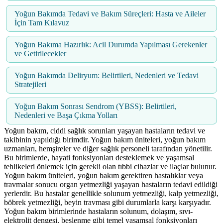
Yoğun Bakımda Tedavi ve Bakım Süreçleri: Hasta ve Aileler
İçin Tam Kılavuz
Yoğun Bakıma Hazırlık: Acil Durumda Yapılması Gerekenler
ve Getirilecekler
Yoğun Bakımda Deliryum: Belirtileri, Nedenleri ve Tedavi
Stratejileri
Yoğun Bakım Sonrası Sendrom (YBSS): Belirtileri,
Nedenleri ve Başa Çıkma Yolları
Yoğun bakım, ciddi sağlık sorunları yaşayan hastaların tedavi ve
takibinin yapıldığı birimdir. Yoğun bakım üniteleri, yoğun bakım
uzmanları, hemşireler ve diğer sağlık personeli tarafından yönetilir.
Bu birimlerde, hayati fonksiyonları desteklemek ve yaşamsal
tehlikeleri önlemek için gerekli olan tıbbi cihazlar ve ilaçlar bulunur.
Yoğun bakım üniteleri, yoğun bakım gerektiren hastalıklar veya
travmalar sonucu organ yetmezliği yaşayan hastaların tedavi edildiği
yerlerdir. Bu hastalar genellikle solunum yetmezliği, kalp yetmezliği,
böbrek yetmezliği, beyin travması gibi durumlarla karşı karşıyadır.
Yoğun bakım birimlerinde hastaların solunum, dolaşım, sıvı-
elektrolit dengesi, beslenme gibi temel yaşamsal fonksiyonları