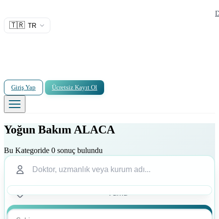
D
🇹🇷
TR
Giriş Yap
Ücretsiz Kayıt Ol
Yoğun Bakım ALACA
Bu Kategoride 0 sonuç bulundu
Ara
Ara