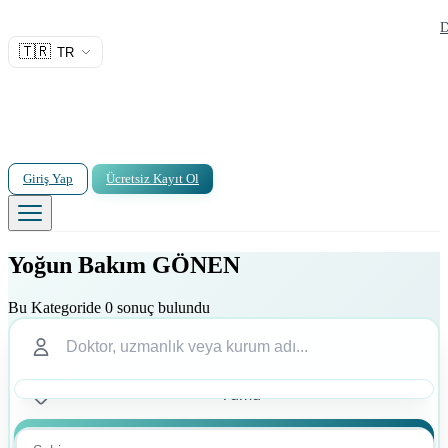
D
🇹🇷
TR
Giriş Yap
Ücretsiz Kayıt Ol
Yoğun Bakım GÖNEN
Bu Kategoride 0 sonuç bulundu
Ara
Ara