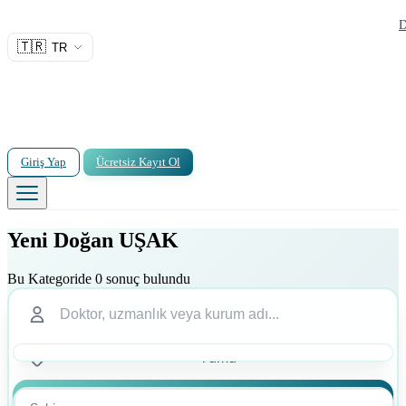
D
🇹🇷
TR
Giriş Yap
Ücretsiz Kayıt Ol
Yeni Doğan UŞAK
Bu Kategoride 0 sonuç bulundu
Ara
Ara