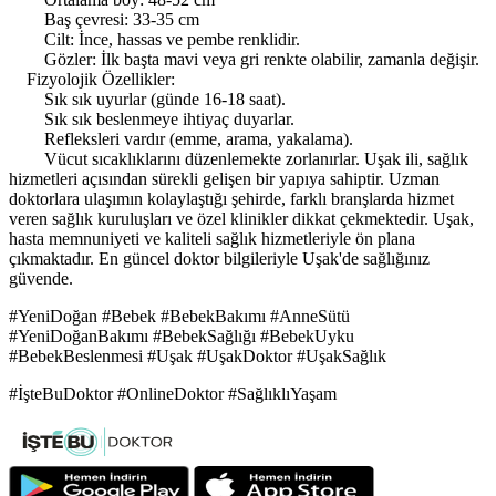
Baş çevresi: 33-35 cm
Cilt: İnce, hassas ve pembe renklidir.
Gözler: İlk başta mavi veya gri renkte olabilir, zamanla değişir.
Fizyolojik Özellikler:
Sık sık uyurlar (günde 16-18 saat).
Sık sık beslenmeye ihtiyaç duyarlar.
Refleksleri vardır (emme, arama, yakalama).
Vücut sıcaklıklarını düzenlemekte zorlanırlar. Uşak ili, sağlık
hizmetleri açısından sürekli gelişen bir yapıya sahiptir. Uzman
doktorlara ulaşımın kolaylaştığı şehirde, farklı branşlarda hizmet
veren sağlık kuruluşları ve özel klinikler dikkat çekmektedir. Uşak,
hasta memnuniyeti ve kaliteli sağlık hizmetleriyle ön plana
çıkmaktadır. En güncel doktor bilgileriyle Uşak'de sağlığınız
güvende.
#YeniDoğan #Bebek #BebekBakımı #AnneSütü
#YeniDoğanBakımı #BebekSağlığı #BebekUyku
#BebekBeslenmesi #Uşak #UşakDoktor #UşakSağlık
#İşteBuDoktor #OnlineDoktor #SağlıklıYaşam