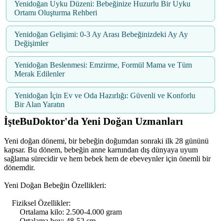
Yenidoğan Uyku Düzeni: Bebeğinize Huzurlu Bir Uyku
Ortamı Oluşturma Rehberi
Yenidoğan Gelişimi: 0-3 Ay Arası Bebeğinizdeki Ay Ay
Değişimler
Yenidoğan Beslenmesi: Emzirme, Formül Mama ve Tüm
Merak Edilenler
Yenidoğan İçin Ev ve Oda Hazırlığı: Güvenli ve Konforlu
Bir Alan Yaratın
İşteBuDoktor'da Yeni Doğan Uzmanları
Yeni doğan dönemi, bir bebeğin doğumdan sonraki ilk 28 gününü
kapsar. Bu dönem, bebeğin anne karnından dış dünyaya uyum
sağlama sürecidir ve hem bebek hem de ebeveynler için önemli bir
dönemdir.
Yeni Doğan Bebeğin Özellikleri:
Fiziksel Özellikler:
Ortalama kilo: 2.500-4.000 gram
Ortalama boy: 48-52 cm