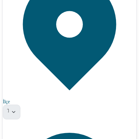
İlçe
Tümü