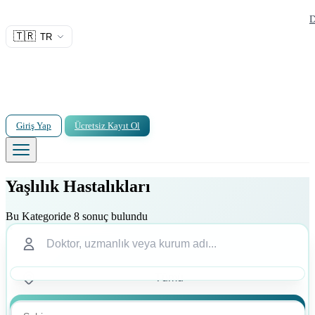
D
🇹🇷
TR
Giriş Yap
Ücretsiz Kayıt Ol
Yaşlılık Hastalıkları
Bu Kategoride 8 sonuç bulundu
Ara
Ara