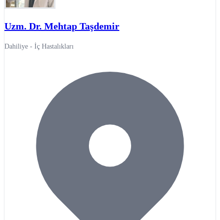
Uzm. Dr. Mehtap Taşdemir
Dahiliye - İç Hastalıkları