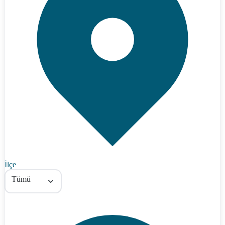
İlçe
Tümü