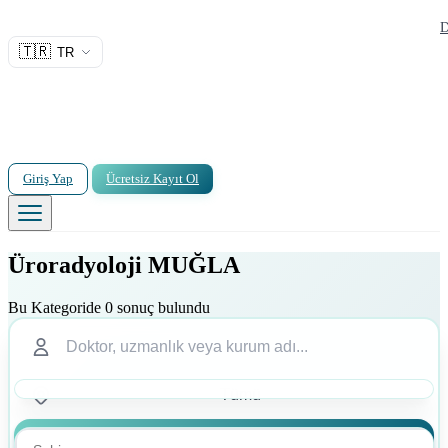
D
🇹🇷
TR
Giriş Yap
Ücretsiz Kayıt Ol
Üroradyoloji MUĞLA
Bu Kategoride 0 sonuç bulundu
Ara
Ara