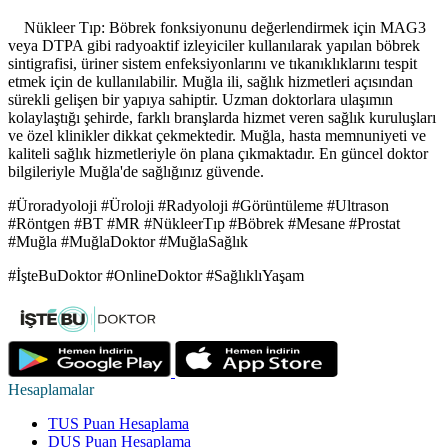
Nükleer Tıp: Böbrek fonksiyonunu değerlendirmek için MAG3
veya DTPA gibi radyoaktif izleyiciler kullanılarak yapılan böbrek
sintigrafisi, üriner sistem enfeksiyonlarını ve tıkanıklıklarını tespit
etmek için de kullanılabilir. Muğla ili, sağlık hizmetleri açısından
sürekli gelişen bir yapıya sahiptir. Uzman doktorlara ulaşımın
kolaylaştığı şehirde, farklı branşlarda hizmet veren sağlık kuruluşları
ve özel klinikler dikkat çekmektedir. Muğla, hasta memnuniyeti ve
kaliteli sağlık hizmetleriyle ön plana çıkmaktadır. En güncel doktor
bilgileriyle Muğla'de sağlığınız güvende.
#Üroradyoloji #Üroloji #Radyoloji #Görüntüleme #Ultrason
#Röntgen #BT #MR #NükleerTıp #Böbrek #Mesane #Prostat
#Muğla #MuğlaDoktor #MuğlaSağlık
#İşteBuDoktor #OnlineDoktor #SağlıklıYaşam
Hesaplamalar
TUS Puan Hesaplama
DUS Puan Hesaplama