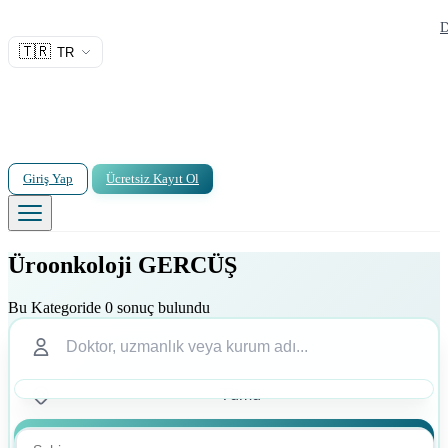
D
🇹🇷
TR
Giriş Yap
Ücretsiz Kayıt Ol
Üroonkoloji GERCÜŞ
Bu Kategoride 0 sonuç bulundu
Ara
Ara