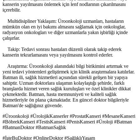
kanserin yayılmasını önlemek için lenf nodlarının çıkarılmasını
içerebilir.
Multidisipliner Yaklaşım: Üroonkoloji uzmanları, hastaların
mümkün olan en iyi bakımı almasını sağlamak için onkologlar,
radyasyon onkologları ve diğer uzmanlarla yakın işbirliği içinde
çalışırlar.
Takip: Tedavi sonrası hastaları düzenli olarak takip ederek
kanserin tekrarlamasını veya yayılmasını kontrol ederler.
Araştırma: Üroonkoloji alanındaki bilgi birikimini artırmak ve
yeni tedavi yöntemleri geliştirmek için klinik araştırmalara katılırlar.
Batman ili, sağlık hizmetleri açısından sürekli gelişen bir yapıya
sahiptir. Uzman doktorlara ulaşımın kolaylaştığı şehirde, farklı
branşlarda hizmet veren sağlık kuruluşları ve özel klinikler dikkat
çekmektedir. Batman, hasta memnuniyeti ve kaliteli sağlık
hizmetleriyle ön plana çıkmaktadır. En güncel doktor bilgileriyle
Batman'de sağlığınız güvende.
#Üroonkoloji #ÜrolojikKanserler #ProstatKanseri #MesaneKanseri
#BöbrekKanseri #TestisKanseri #PenisKanseri #Üroloji #Batman
#BatmanDoktor #BatmanSağlık
#İşteBuDoktor #OnlineDoktor #SağlıklıYaşam