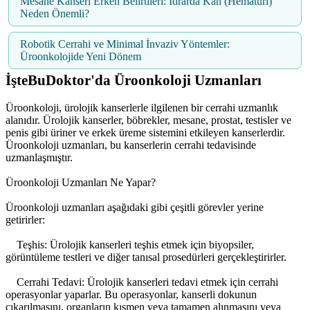
Mesane Kanseri Erken Belirtileri: İdrarda Kan (Hematüri)
Neden Önemli?
Robotik Cerrahi ve Minimal İnvaziv Yöntemler:
Üroonkolojide Yeni Dönem
İşteBuDoktor'da Üroonkoloji Uzmanları
Üroonkoloji, ürolojik kanserlerle ilgilenen bir cerrahi uzmanlık
alanıdır. Ürolojik kanserler, böbrekler, mesane, prostat, testisler ve
penis gibi üriner ve erkek üreme sistemini etkileyen kanserlerdir.
Üroonkoloji uzmanları, bu kanserlerin cerrahi tedavisinde
uzmanlaşmıştır.
Üroonkoloji Uzmanları Ne Yapar?
Üroonkoloji uzmanları aşağıdaki gibi çeşitli görevler yerine
getirirler:
Teşhis: Ürolojik kanserleri teşhis etmek için biyopsiler,
görüntüleme testleri ve diğer tanısal prosedürleri gerçekleştirirler.
Cerrahi Tedavi: Ürolojik kanserleri tedavi etmek için cerrahi
operasyonlar yaparlar. Bu operasyonlar, kanserli dokunun
çıkarılmasını, organların kısmen veya tamamen alınmasını veya