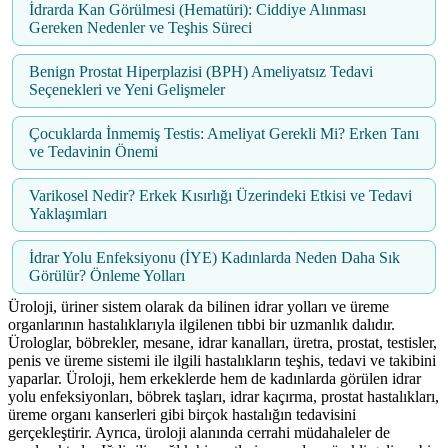
İdrarda Kan Görülmesi (Hematüri): Ciddiye Alınması
Gereken Nedenler ve Teşhis Süreci
Benign Prostat Hiperplazisi (BPH) Ameliyatsız Tedavi
Seçenekleri ve Yeni Gelişmeler
Çocuklarda İnmemiş Testis: Ameliyat Gerekli Mi? Erken Tanı
ve Tedavinin Önemi
Varikosel Nedir? Erkek Kısırlığı Üzerindeki Etkisi ve Tedavi
Yaklaşımları
İdrar Yolu Enfeksiyonu (İYE) Kadınlarda Neden Daha Sık
Görülür? Önleme Yolları
Üroloji, üriner sistem olarak da bilinen idrar yolları ve üreme
organlarının hastalıklarıyla ilgilenen tıbbi bir uzmanlık dalıdır.
Ürologlar, böbrekler, mesane, idrar kanalları, üretra, prostat, testisler,
penis ve üreme sistemi ile ilgili hastalıkların teşhis, tedavi ve takibini
yaparlar. Üroloji, hem erkeklerde hem de kadınlarda görülen idrar
yolu enfeksiyonları, böbrek taşları, idrar kaçırma, prostat hastalıkları,
üreme organı kanserleri gibi birçok hastalığın tedavisini
gerçekleştirir. Ayrıca, üroloji alanında cerrahi müdahaleler de