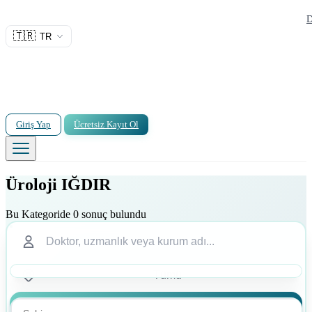
D
🇹🇷
TR
Giriş Yap
Ücretsiz Kayıt Ol
Üroloji IĞDIR
Bu Kategoride 0 sonuç bulundu
Ara
Ara