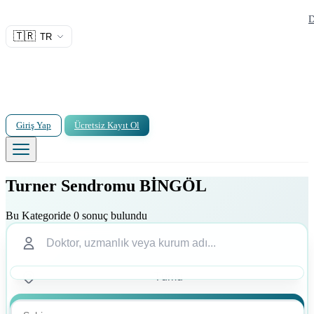
D
🇹🇷
TR
Giriş Yap
Ücretsiz Kayıt Ol
Turner Sendromu BİNGÖL
Bu Kategoride 0 sonuç bulundu
Ara
Ara