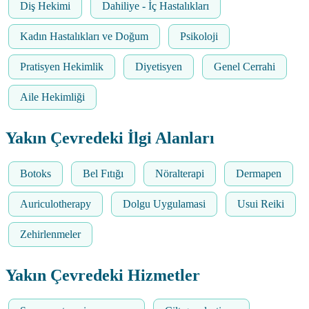
Diş Hekimi
Dahiliye - İç Hastalıkları
Kadın Hastalıkları ve Doğum
Psikoloji
Pratisyen Hekimlik
Diyetisyen
Genel Cerrahi
Aile Hekimliği
Yakın Çevredeki İlgi Alanları
Botoks
Bel Fıtığı
Nöralterapi
Dermapen
Auriculotherapy
Dolgu Uygulamasi
Usui Reiki
Zehirlenmeler
Yakın Çevredeki Hizmetler