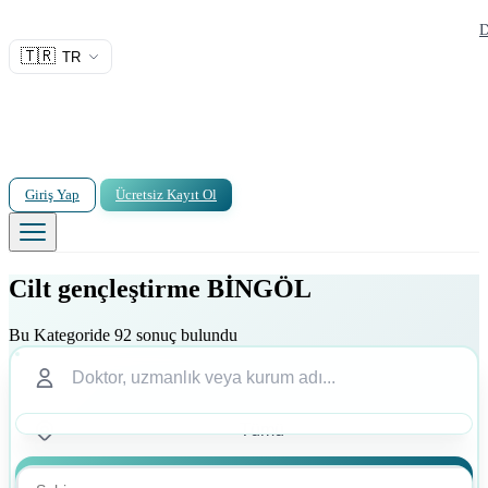
D
🇹🇷
TR
Giriş Yap
Ücretsiz Kayıt Ol
Cilt gençleştirme BİNGÖL
Bu Kategoride 92 sonuç bulundu
Ara
Ara