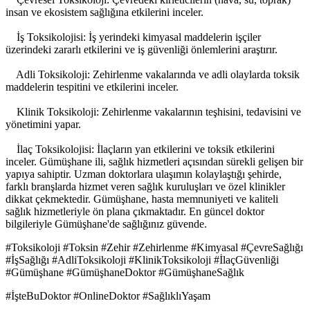
insan ve ekosistem sağlığına etkilerini inceler.
İş Toksikolojisi: İş yerindeki kimyasal maddelerin işçiler
üzerindeki zararlı etkilerini ve iş güvenliği önlemlerini araştırır.
Adli Toksikoloji: Zehirlenme vakalarında ve adli olaylarda toksik
maddelerin tespitini ve etkilerini inceler.
Klinik Toksikoloji: Zehirlenme vakalarının teşhisini, tedavisini ve
yönetimini yapar.
İlaç Toksikolojisi: İlaçların yan etkilerini ve toksik etkilerini
inceler. Gümüşhane ili, sağlık hizmetleri açısından sürekli gelişen bir
yapıya sahiptir. Uzman doktorlara ulaşımın kolaylaştığı şehirde,
farklı branşlarda hizmet veren sağlık kuruluşları ve özel klinikler
dikkat çekmektedir. Gümüşhane, hasta memnuniyeti ve kaliteli
sağlık hizmetleriyle ön plana çıkmaktadır. En güncel doktor
bilgileriyle Gümüşhane'de sağlığınız güvende.
#Toksikoloji #Toksin #Zehir #Zehirlenme #Kimyasal #ÇevreSağlığı
#İşSağlığı #AdliToksikoloji #KlinikToksikoloji #İlaçGüvenliği
#Gümüşhane #GümüşhaneDoktor #GümüşhaneSağlık
#İşteBuDoktor #OnlineDoktor #SağlıklıYaşam