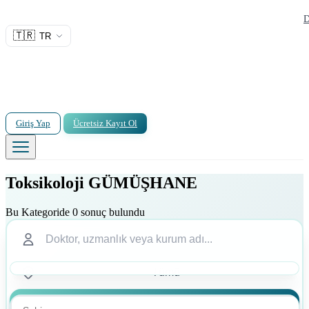
D
🇹🇷
TR
Giriş Yap
Ücretsiz Kayıt Ol
Toksikoloji GÜMÜŞHANE
Bu Kategoride 0 sonuç bulundu
Ara
Ara