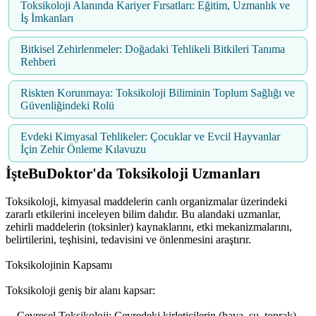
Toksikoloji Alanında Kariyer Fırsatları: Eğitim, Uzmanlık ve
İş İmkanları
Bitkisel Zehirlenmeler: Doğadaki Tehlikeli Bitkileri Tanıma
Rehberi
Riskten Korunmaya: Toksikoloji Biliminin Toplum Sağlığı ve
Güvenliğindeki Rolü
Evdeki Kimyasal Tehlikeler: Çocuklar ve Evcil Hayvanlar
İçin Zehir Önleme Kılavuzu
İşteBuDoktor'da Toksikoloji Uzmanları
Toksikoloji, kimyasal maddelerin canlı organizmalar üzerindeki
zararlı etkilerini inceleyen bilim dalıdır. Bu alandaki uzmanlar,
zehirli maddelerin (toksinler) kaynaklarını, etki mekanizmalarını,
belirtilerini, teşhisini, tedavisini ve önlenmesini araştırır.
Toksikolojinin Kapsamı
Toksikoloji geniş bir alanı kapsar:
Çevresel Toksikoloji: Çevredeki kirleticilerin (hava, su, toprak)