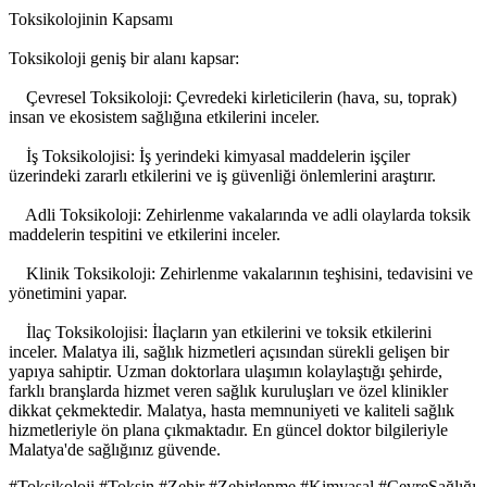
Toksikolojinin Kapsamı
Toksikoloji geniş bir alanı kapsar:
Çevresel Toksikoloji: Çevredeki kirleticilerin (hava, su, toprak)
insan ve ekosistem sağlığına etkilerini inceler.
İş Toksikolojisi: İş yerindeki kimyasal maddelerin işçiler
üzerindeki zararlı etkilerini ve iş güvenliği önlemlerini araştırır.
Adli Toksikoloji: Zehirlenme vakalarında ve adli olaylarda toksik
maddelerin tespitini ve etkilerini inceler.
Klinik Toksikoloji: Zehirlenme vakalarının teşhisini, tedavisini ve
yönetimini yapar.
İlaç Toksikolojisi: İlaçların yan etkilerini ve toksik etkilerini
inceler. Malatya ili, sağlık hizmetleri açısından sürekli gelişen bir
yapıya sahiptir. Uzman doktorlara ulaşımın kolaylaştığı şehirde,
farklı branşlarda hizmet veren sağlık kuruluşları ve özel klinikler
dikkat çekmektedir. Malatya, hasta memnuniyeti ve kaliteli sağlık
hizmetleriyle ön plana çıkmaktadır. En güncel doktor bilgileriyle
Malatya'de sağlığınız güvende.
#Toksikoloji #Toksin #Zehir #Zehirlenme #Kimyasal #ÇevreSağlığı