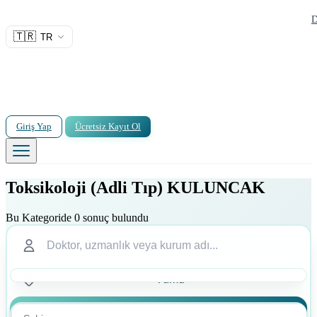
D
🇹🇷
TR
Giriş Yap
Ücretsiz Kayıt Ol
Toksikoloji (Adli Tıp) KULUNCAK
Bu Kategoride 0 sonuç bulundu
Ara
Ara