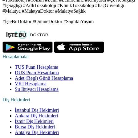
#İşSağlığı #AdliToksikoloji #KlinikToksikoloji #İlaçGüvenliği
#Malatya #MalatyaDoktor #MalatyaSağlık
#İşteBuDoktor #OnlineDoktor #SağlıklıYaşam
Hesaplamalar
TUS Puan Hesaplama
DUS Puan Hesaplama
Adet (Regl) Günü Hesaplama
VKI Hesaplama
Su İhtiyacı Hesaplama
Diş Hekimleri
İstanbul Diş Hekimleri
Ankara Diş Hekimleri
İzmir Diş Hekimleri
Bursa Diş Hekimleri
Antalya Diş Hekimleri