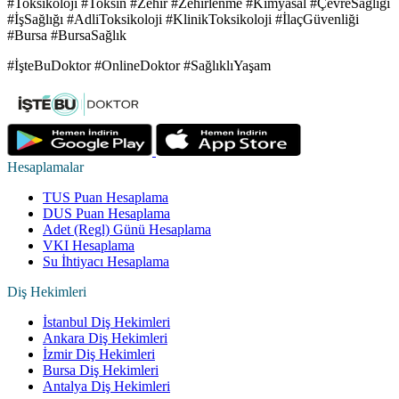
#Toksikoloji #Toksin #Zehir #Zehirlenme #Kimyasal #ÇevreSağlığı
#İşSağlığı #AdliToksikoloji #KlinikToksikoloji #İlaçGüvenliği
#Bursa #BursaSağlık
#İşteBuDoktor #OnlineDoktor #SağlıklıYaşam
Hesaplamalar
TUS Puan Hesaplama
DUS Puan Hesaplama
Adet (Regl) Günü Hesaplama
VKI Hesaplama
Su İhtiyacı Hesaplama
Diş Hekimleri
İstanbul Diş Hekimleri
Ankara Diş Hekimleri
İzmir Diş Hekimleri
Bursa Diş Hekimleri
Antalya Diş Hekimleri