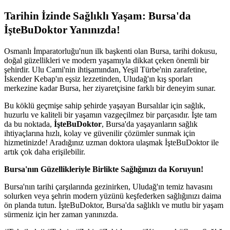
Tarihin İzinde Sağlıklı Yaşam: Bursa'da
İşteBuDoktor Yanınızda!
Osmanlı İmparatorluğu'nun ilk başkenti olan Bursa, tarihi dokusu,
doğal güzellikleri ve modern yaşamıyla dikkat çeken önemli bir
şehirdir. Ulu Cami'nin ihtişamından, Yeşil Türbe'nin zarafetine,
İskender Kebap'ın eşsiz lezzetinden, Uludağ'ın kış sporları
merkezine kadar Bursa, her ziyaretçisine farklı bir deneyim sunar.
Bu köklü geçmişe sahip şehirde yaşayan Bursalılar için sağlık,
huzurlu ve kaliteli bir yaşamın vazgeçilmez bir parçasıdır. İşte tam
da bu noktada,
İşteBuDoktor
, Bursa'da yaşayanların sağlık
ihtiyaçlarına hızlı, kolay ve güvenilir çözümler sunmak için
hizmetinizde! Aradığınız uzman doktora ulaşmak İşteBuDoktor ile
artık çok daha erişilebilir.
Bursa'nın Güzellikleriyle Birlikte Sağlığınızı da Koruyun!
Bursa'nın tarihi çarşılarında gezinirken, Uludağ'ın temiz havasını
solurken veya şehrin modern yüzünü keşfederken sağlığınızı daima
ön planda tutun. İşteBuDoktor, Bursa'da sağlıklı ve mutlu bir yaşam
sürmeniz için her zaman yanınızda.