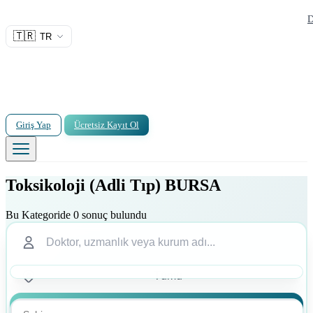
D
🇹🇷
TR
Giriş Yap
Ücretsiz Kayıt Ol
Toksikoloji (Adli Tıp) BURSA
Bu Kategoride 0 sonuç bulundu
Ara
Ara