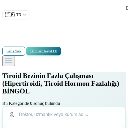
D
🇹🇷
TR
Giriş Yap
Ücretsiz Kayıt Ol
Tiroid Bezinin Fazla Çalışması
(Hipertiroidi, Tiroid Hormon Fazlalığı)
BİNGÖL
Bu Kategoride 0 sonuç bulundu