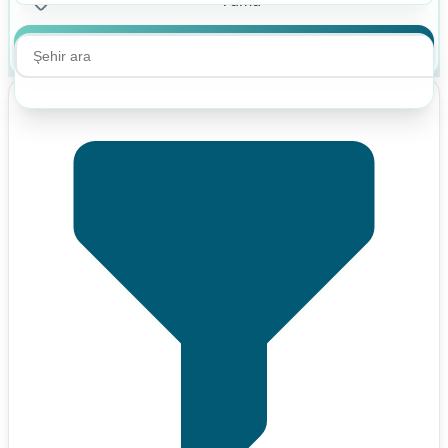
Ara
Ara