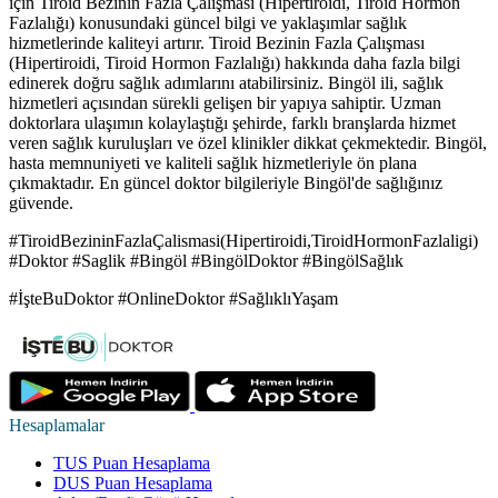
için Tiroid Bezinin Fazla Çalışması (Hipertiroidi, Tiroid Hormon
Fazlalığı) konusundaki güncel bilgi ve yaklaşımlar sağlık
hizmetlerinde kaliteyi artırır. Tiroid Bezinin Fazla Çalışması
(Hipertiroidi, Tiroid Hormon Fazlalığı) hakkında daha fazla bilgi
edinerek doğru sağlık adımlarını atabilirsiniz. Bingöl ili, sağlık
hizmetleri açısından sürekli gelişen bir yapıya sahiptir. Uzman
doktorlara ulaşımın kolaylaştığı şehirde, farklı branşlarda hizmet
veren sağlık kuruluşları ve özel klinikler dikkat çekmektedir. Bingöl,
hasta memnuniyeti ve kaliteli sağlık hizmetleriyle ön plana
çıkmaktadır. En güncel doktor bilgileriyle Bingöl'de sağlığınız
güvende.
#TiroidBezininFazlaÇalismasi(Hipertiroidi,TiroidHormonFazlaligi)
#Doktor #Saglik #Bingöl #BingölDoktor #BingölSağlık
#İşteBuDoktor #OnlineDoktor #SağlıklıYaşam
Hesaplamalar
TUS Puan Hesaplama
DUS Puan Hesaplama