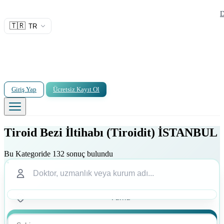
D
🇹🇷
TR
Giriş Yap
Ücretsiz Kayıt Ol
Tiroid Bezi İltihabı (Tiroidit) İSTANBUL
Bu Kategoride 132 sonuç bulundu
Ara
Ara