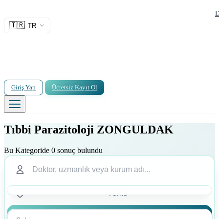
D
🇹🇷
TR
Giriş Yap
Ücretsiz Kayıt Ol
Tıbbi Parazitoloji ZONGULDAK
Bu Kategoride 0 sonuç bulundu
Ara
Ara