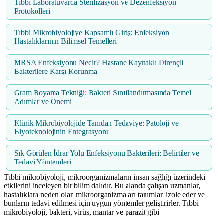
Tıbbi Laboratuvarda Sterilizasyon ve Dezenfeksiyon
Protokolleri
Tıbbi Mikrobiyolojiye Kapsamlı Giriş: Enfeksiyon
Hastalıklarının Bilimsel Temelleri
MRSA Enfeksiyonu Nedir? Hastane Kaynaklı Dirençli
Bakterilere Karşı Korunma
Gram Boyama Tekniği: Bakteri Sınıflandırmasında Temel
Adımlar ve Önemi
Klinik Mikrobiyolojide Tanıdan Tedaviye: Patoloji ve
Biyoteknolojinin Entegrasyonu
Sık Görülen İdrar Yolu Enfeksiyonu Bakterileri: Belirtiler ve
Tedavi Yöntemleri
Tıbbi mikrobiyoloji, mikroorganizmaların insan sağlığı üzerindeki
etkilerini inceleyen bir bilim dalıdır. Bu alanda çalışan uzmanlar,
hastalıklara neden olan mikroorganizmaları tanımlar, izole eder ve
bunların tedavi edilmesi için uygun yöntemler geliştirirler. Tıbbi
mikrobiyoloji, bakteri, virüs, mantar ve parazit gibi