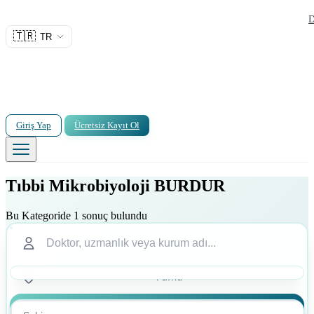
D
🇹🇷
TR
Giriş Yap
Ücretsiz Kayıt Ol
Tıbbi Mikrobiyoloji BURDUR
Bu Kategoride 1 sonuç bulundu
Ara
Ara