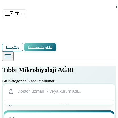
D
🇹🇷
TR
Giriş Yap
Ücretsiz Kayıt Ol
Tıbbi Mikrobiyoloji AĞRI
Bu Kategoride 5 sonuç bulundu
Ara
Ara