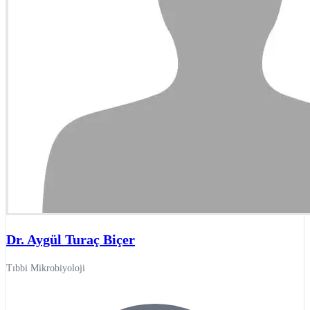
Dr. Aygül Turaç Biçer
Tıbbi Mikrobiyoloji