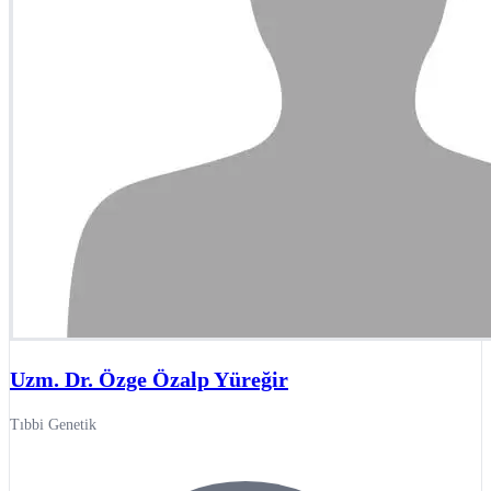
Uzm. Dr. Özge Özalp Yüreğir
Tıbbi Genetik