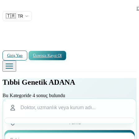
D
🇹🇷
TR
Giriş Yap
Ücretsiz Kayıt Ol
Tıbbi Genetik ADANA
Bu Kategoride 4 sonuç bulundu
Ara
Ara