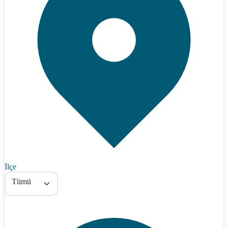
İlçe
Tümü