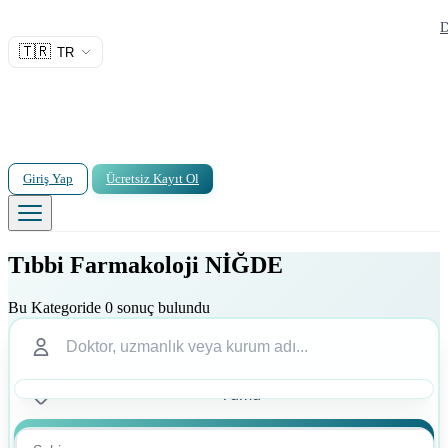
D
🇹🇷
TR
Giriş Yap
Ücretsiz Kayıt Ol
Tıbbi Farmakoloji NİĞDE
Bu Kategoride 0 sonuç bulundu
Ara
Ara